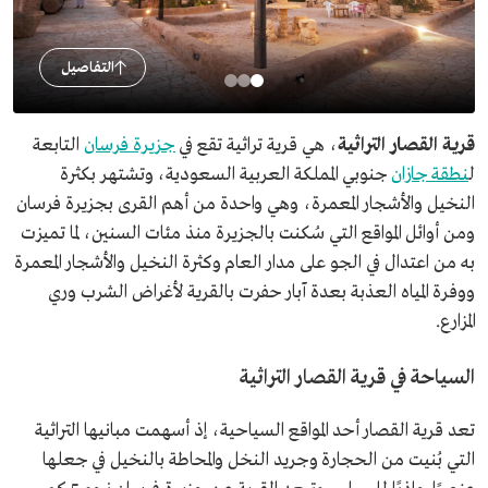
التفاصيل
قرية القصار التراثية
، هي قرية تراثية تقع في
جزيرة فرسان
التابعة
ل
منطقة جازان
جنوبي المملكة العربية السعودية، وتشتهر بكثرة
النخيل والأشجار المعمرة، وهي واحدة من أهم القرى بجزيرة فرسان
ومن أوائل المواقع التي سُكنت بالجزيرة منذ مئات السنين، لما تميزت
به من اعتدال في الجو على مدار العام وكثرة النخيل والأشجار المعمرة
ووفرة المياه العذبة بعدة آبار حفرت بالقرية لأغراض الشرب وري
المزارع.
السياحة في قرية القصار التراثية
تعد قرية القصار أحد المواقع السياحية، إذ أسهمت مبانيها التراثية
التي بُنيت من الحجارة وجريد النخل والمحاطة بالنخيل في جعلها