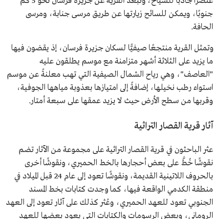
عنصرًا جاذبًا للسياح، وتبعد القرية عن جزيرة فرسان نحو 5 كم
جنوبًا، ويمكن للسائح زيارتها عن طريق مرسی جنابة، ومرسى
الحافة.
وتمثل القرية منتجعًا صيفيًّا لسكان جزيرة فرسان، إذ يقضون فيها
ما يزيد على الثلاثة أشهر متزامنة مع موسم يطلقون عليه
"العاصف"، وهي رياح الشمال الصيفية التي تهب معلنةً عن موسم
استواء رطب نخيلها، إضافةً إلى امتيازها بعذوبة مياهها الجوفية،
وقربها من سطح الأرض حيث لا يزيد عمقها على سبعة أمتار.
آثار قرية القصار التراثية
عثر الباحثون في قرية القصار التراثية على مجموعة من الآثار تضم
نقوشًا خُطَّ على بعض أحجارها بالخط الحميري، ونقوشًا أخرى
بالحروف اللاتينية القديمة، ونقوشًا تعود إلى عام 24 قبل الميلاد في
منطقة الكدمي الواقعة فيها، كما وجدت كتابات بخط المسند
الجنوبي تعود للعهد الحميري، وعُثر كذلك على آثار تعود إلى العهد
الروماني، وبعض الرسومات والكتابات التي يعود بعضها للعهد