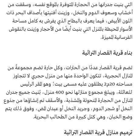
التي بنيت جدرانها من الحجارة المتوفرة بالموقع نفسه، وسقفت من
أخشاب وسعوف الدوم والنخل، وزينت أفنيتها بأصداف البحر ذات
اللون الأبيض، فيما يعرف بالبطاح الذي يفرش به كامل مساحة
الأسوار المحيطة بالمنزل التي بنيت أيضًا من الأحجار وزينت بالنقوش
الفرسانية المميزة.
بناء قرية القصار التراثية
تضم قرية القصار عددًا من الحارات، وكل حارة تضم مجموعةً من
المنازل الحجرية، تتكون الواحدة منها من منزل حجري لا تتجاوز
مساحته 20م2 يطلقون عليه مسمى بيت؛ وهو المقر الرئيس
للعائلة، ويبلغ مجموع منازلها نحو 400 منزل، بُنيت جميع جدران
المنازل من الحجارة المنحوتة والمشذبة، والأسقف تم إنشاؤها من جذوع
النخل أو شجر الدوم، وجريد النخل أو عيدان المض، وفوق ذلك يتم
وضع الخبان، وهي كتل كبيرة من الطحالب البحرية.
ترميم منازل قرية القصار التراثية