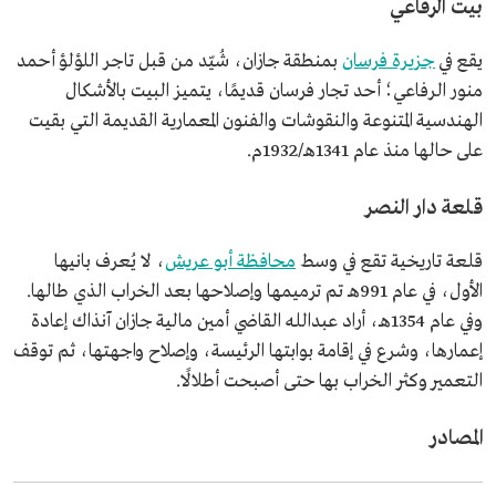
بيت الرفاعي
يقع في
جزيرة فرسان
بمنطقة جازان، شُيّد من قبل تاجر اللؤلؤ أحمد
منور الرفاعي؛ أحد تجار فرسان قديمًا، يتميز البيت بالأشكال
الهندسية المتنوعة والنقوشات والفنون المعمارية القديمة التي بقيت
على حالها منذ عام 1341هـ/1932م.
قلعة دار النصر
قلعة تاريخية تقع في وسط
محافظة أبو عريش
، لا يُعرف بانيها
الأول، في عام 991هـ تم ترميمها وإصلاحها بعد الخراب الذي طالها.
وفي عام 1354هـ، أراد عبدالله القاضي أمين مالية جازان آنذاك إعادة
إعمارها، وشرع في إقامة بوابتها الرئيسة، وإصلاح واجهتها، ثم توقف
التعمير وكثر الخراب بها حتى أصبحت أطلالًا.
المصادر