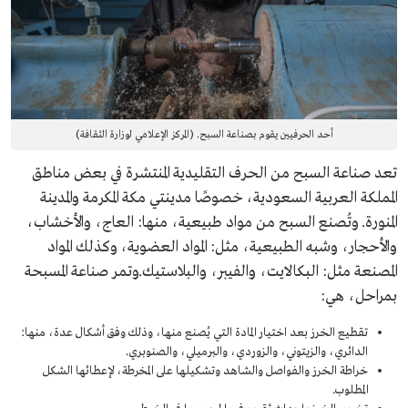
أحد الحرفيين يقوم بصناعة السبح. (المركز الإعلامي لوزارة الثقافة)
تعد صناعة السبح من الحرف التقليدية المنتشرة في بعض مناطق
المملكة العربية السعودية، خصوصًا مدينتي مكة المكرمة والمدينة
المنورة. وتُصنع السبح من مواد طبيعية، منها: العاج، والأخشاب،
والأحجار، وشبه الطبيعية، مثل: المواد العضوية، وكذلك المواد
المصنعة مثل: البكالايت، والفيبر، والبلاستيك.وتمر صناعة المسبحة
بمراحل، هي:
تقطيع الخرز بعد اختيار المادة التي يُصنع منها، وذلك وفق أشكال عدة، منها:
الدائري، والزيتوني، والزوردي، والبرميلي، والصنوبري.
خراطة الخرز والفواصل والشاهد وتشكيلها على المخرطة، لإعطائها الشكل
المطلوب.