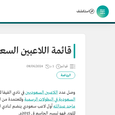
استكشف
قائمة اللاعبين السعو
قوائم
1 د
08/06/2024
الرياضة
وصل عدد
اللاعبين السعوديين
في نادي الفيفا المئوي إلى 17 لاعبًا، ويقصد به
السعودية في البطولات الرسمية
والمعتمدة من الاتحاد 
ماجد عبدالله
المئوي فهو تيسير الجاسم في 2015م.