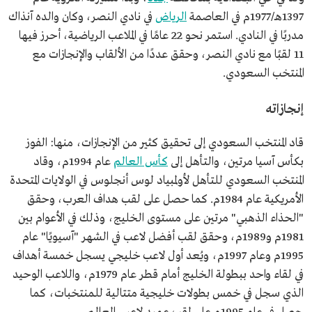
حصل على لقب عميد لاعبي العالم.
1397هـ/1977م في العاصمة
الرياض
في نادي النصر، وكان والده آنذاك
مدربًا في النادي. استمر نحو 22 عامًا في الملاعب الرياضية، أحرز فيها
11 لقبًا مع نادي النصر، وحقق عددًا من الألقاب والإنجازات مع
المنتخب السعودي.
إنجازاته
قاد المنتخب السعودي إلى تحقيق كثير من الإنجازات، منها: الفوز
بكأس آسيا مرتين، والتأهل إلى
كأس العالم
عام 1994م، وقاد
المنتخب السعودي للتأهل لأولمبياد لوس أنجلوس في الولايات المتحدة
الأمريكية عام 1984م. كما حصل على لقب هداف العرب، وحقق
"الحذاء الذهبي" مرتين على مستوى الخليج، وذلك في الأعوام بين
1981م و1989م، وحقق لقب أفضل لاعب في الشهر "آسيويًا" عام
1995م وعام 1997م، ويُعد أول لاعب خليجي يسجل خمسة أهداف
في لقاء واحد ببطولة الخليج أمام قطر عام 1979م، واللاعب الوحيد
الذي سجل في خمس بطولات خليجية متتالية للمنتخبات، كما