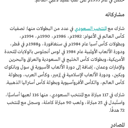
حصل في عام 1995م على لقب عميد لاعبي العالم.
مشاركاته
شارك مع
المنتخب السعودي
في عدد من البطولات منها: تصفيات
كأس العالم في الأعوام: 1982م، 1986م، 1990م، 1994م،
وبطولات كأس آسيا عام 1984م في سنغافورة، و1988م في قطر،
ودورة الألعاب الأولمبية عام 1984 في لوس أنجلوس بالولايات المتحدة
الأمريكية،وبطولات كأس الخليج في السعودية والعراق والبحرين
والإمارات وعمان، إضافة إلى دورة الألعاب الآسيوية في سول وبانكوك
وبكين، ودورة الألعاب الإسلامية في إزمير، وكأس العرب، وبطولة
كأس العالم، والكأس الأفروآسيوية وبطولة كأس أستراليا الذهبية.
شارك في 117 مباراة مع المنتخب السعودي، منها 116 لعبها أساسيًّا،
واستُبدل في 25 مباراة، ولعب 90 مباراة كاملة، وسجل مع المنتخب
72 هدفًا.
المصادر