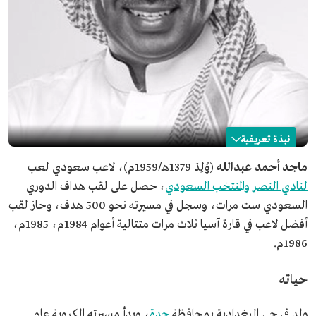
نبذة تعريفية
ماجد عبدالله
ماجد أحمد عبدالله
(وُلِدَ 1379هـ/1959م)، لاعب سعودي لعب
لنادي النصر
والمنتخب السعودي
، حصل على لقب هداف الدوري
الاسم
ماجد أحمد عبدالله.
السعودي ست مرات، وسجل في مسيرته نحو 500 هدف، وحاز لقب
التصنيف
لاعب كرة قدم بنادي النصر.
أفضل لاعب في قارة آسيا ثلاث مرات متتالية أعوام 1984م، 1985م،
تاريخ الميلاد
1959م.
1986م.
مكان الميلاد
محافظة جدة.
إنجازات
حياته
حصل على لقب هداف الدوري السعودي 6 مرات.
سجل في مسيرته نحو 500 هدف.
ولد في حي البغدادية بمحافظة
جدة
، وبدأ مسيرته الكروية عام
حاز لقب أفضل لاعب في قارة آسيا ثلاث مرات متتالية.