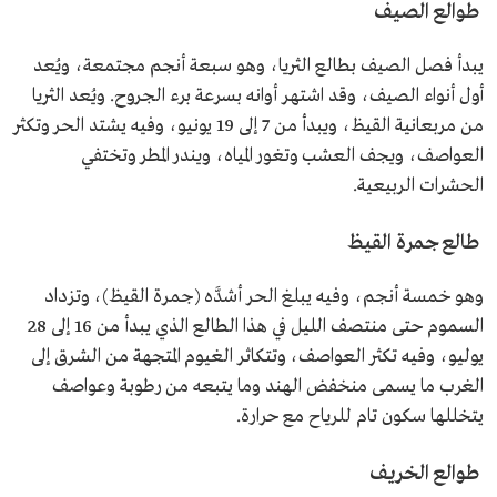
طوالع الصيف
يبدأ فصل الصيف بطالع الثريا، وهو سبعة أنجم مجتمعة، ويُعد
أول أنواء الصيف، وقد اشتهر أوانه بسرعة برء الجروح. ويُعد الثريا
من مربعانية القيظ، ويبدأ من 7 إلى 19 يونيو، وفيه يشتد الحر وتكثر
العواصف، ويجف العشب وتغور المياه، ويندر المطر وتختفي
الحشرات الربيعية.
طالع جمرة القيظ
وهو خمسة أنجم، وفيه يبلغ الحر أشدَّه (جمرة القيظ)، وتزداد
السموم حتى منتصف الليل في هذا الطالع الذي يبدأ من 16 إلى 28
يوليو، وفيه تكثر العواصف، وتتكاثر الغيوم المتجهة من الشرق إلى
الغرب ما يسمى منخفض الهند وما يتبعه من رطوبة وعواصف
يتخللها سكون تام للرياح مع حرارة.
طوالع الخريف