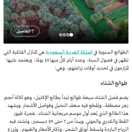
التفاصيل
الطوالع السنوية في
المملكة العربية السعودية
هي المنازل الفلكية التي
تظهر في فصول السنة، وعدد أيام كلٍّ منها 13 يومًا، ويعتمد عليها
المزارعون في تحديد أوقات زراعتهم، وهي:
طوالع الشتاء
يضم فصل الشتاء سبعة طوالع تبدأ بطالع الإكليل، وهو ثلاثة أنجم
زهر مصطفة، ويُقطع فيه سعف النخيل وفواصل الأشجار. ويشهد
هذا الطالع الذي يُعد أول موسم مربعانية الشتاء، هجرة طيور
القطا والكدري والجوني. ويبدأ من 7 حتى 19 ديسمبر، وتشتد فيه
الرياح الباردة وتسقط أوراق الشجر، وتكثر الأمطار والغيوم، ويُزرع