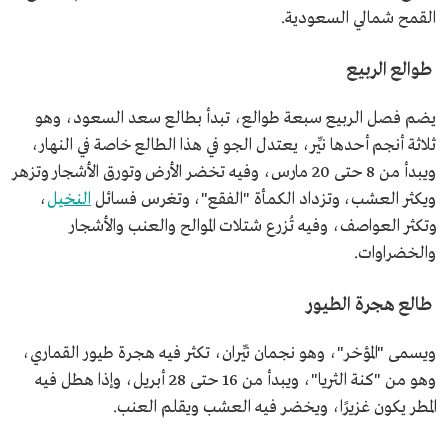
القمح شمالي السعودية.
طوالع الربيع
يضم فصل الربيع سبعة طوالع، تبدأ بطالع سعد السعود، وهو
ثلاثة أنجم أحدها نيِّر، يعتدل الجو في هذا الطالع خاصة في النهار،
ويبدأ من 8 حتى 20 مارس، وفيه تخضر الأرض وتورق الأشجار وتزهر
ويكثر العشب، وتزداد الكمأة "الفقع"، وتغرس فسائل
النخيل
،
وتكثر العواصف، وفيه تُزرع شتلات الموالح والعنب والأشجار
والخضراوات.
طالع هجرة الطيور
ويسمى "المؤخر"، وهو نجمان نيِّران، تكثر فيه هجرة طيور القماري،
وهو من "كنة الثريا"، ويبدأ من 16 حتى 28 أبريل، وإذا هطل فيه
المطر يكون غزيرًا، ويخضر فيه العشب ويقلم العنب.