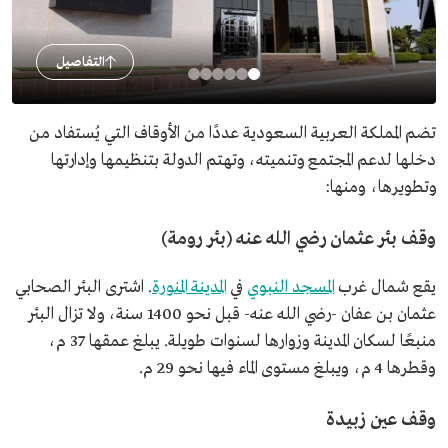
التفاصيل
تضم المملكة العربية السعودية عددًا من الأوقاف التي يُستفاد من
دخلها لدعم المجتمع وتنميته، وتهتم الدولة بتنظيمها وإدارتها
وتطويرها، ومنها:
وقف بئر عثمان رضي الله عنه (بئر رومة)
يقع شمال غرب
المسجد النبوي
في
المدينة المنورة
. اشترى البئر الصحابي
عثمان بن عفان -رضي الله عنه- قبل نحو 1400 سنة، ولا تزال البئر
منبعًا لسكان المدينة وزوارها لسنوات طويلة. يبلغ عمقها 37 م،
وقطرها 4 م، ويبلغ مستوى الماء فيها نحو 29 م.
وقف عين زبيدة