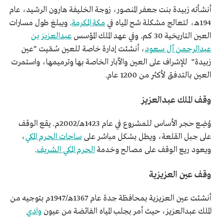
أنشأته زبيدة بنت جعفر المنصور، زوجة الخليفة هارون الرشيد، عام
194هـ، لتعالج مشكلة شح المياه في
مكة المكرمة
. ويبلغ طول مسارات
العين التاريخية 30 كم. وفي عهد الملك المؤسس
عبدالعزيز بن
عبدالرحمن آل سعود
، أنشئت إدارة خاصة للعين سُمّيت "عين
زبيدة" للإشراف على العين والآبار الخاصة بها وترميمها، واستمرت
العين بالتدفق لأكثر من 1200 عام.
وقف الملك عبدالعزيز
وُضِع حجر الأساس للمشروع في عام 1423هـ/2002م. يقع الوقف
على جبل القلعة، ويطل بشكل مباشر على
ساحات الحرم المكي
،
ويعود ريع الوقف على مصالح وخدمة
الحرم المكي الشريف
.
وقف عين العزيزية
أنشئت عين العزيزية بمحافظة جدة عام 1367هـ/1947م بتوجيه من
الملك عبدالعزيز، حيث أمر بجلب المياه الفائضة من عيون
وادي