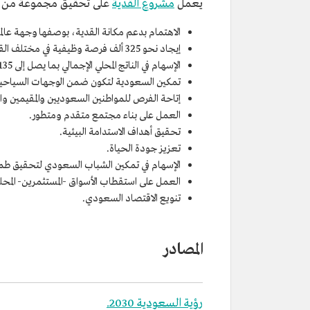
يعمل
مشروع القدية
على تحقيق مجموعة من ال
الاهتمام بدعم مكانة القدية، بوصفها وجهة عالمي
إيجاد نحو 325 ألف فرصة وظيفية في مختلف القطاعات والصناعات.
الإسهام في الناتج المحلي الإجمالي بما يصل إلى 135 مليار ريال سنويًا.
تمكين السعودية لتكون ضمن الوجهات السياحية ا
إتاحة الفرص للمواطنين السعوديين والمقيمين و
العمل على بناء مجتمع متقدم ومتطور.
تحقيق أهداف الاستدامة البيئية.
تعزيز جودة الحياة.
الإسهام في تمكين الشباب السعودي لتحقيق طموح
العمل على استقطاب الأسواق -المستثمرين- المحلية
تنويع الاقتصاد السعودي.
المصادر
رؤية السعودية 2030.