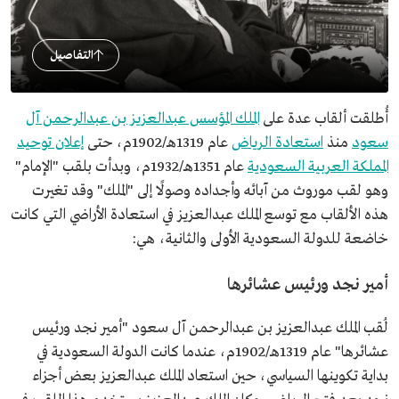
التفاصيل
أُطلقت ألقاب عدة على
الملك المؤسس عبدالعزيز بن عبدالرحمن آل
سعود
منذ
استعادة الرياض
عام 1319هـ/1902م، حتى
إعلان توحيد
المملكة العربية السعودية
عام 1351هـ/1932م، وبدأت بلقب "الإمام"
وهو لقب موروث من آبائه وأجداده وصولًا إلى "الملك" وقد تغيرت
هذه الألقاب مع توسع الملك عبدالعزيز في استعادة الأراضي التي كانت
خاضعة للدولة السعودية الأولى والثانية، هي:
أمير نجد ورئيس عشائرها
لُقب الملك عبدالعزيز بن عبدالرحمن آل سعود "أمير نجد ورئيس
عشائرها" عام 1319هـ/1902م، عندما كانت الدولة السعودية في
بداية تكوينها السياسي، حين استعاد الملك عبدالعزيز بعض أجزاء