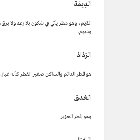
الدِيمَة
الدّيم، وهو مطر يأتي في سُكون بلا رعد ولا برق،
وديوم.
الرَذاذ
هو المطر الدائم والساكن صغير القطر كأنه غبار.
الغدق
وهو المطر الغزير.