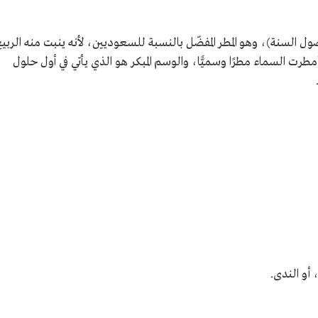
ول السنة)، وهو المطر المفضّل بالنسبة للسعوديين، لأنه ينبت منه الربي
أمطرت السماء مطرًا وسميًّا، والوسم المبكر هو الذي يأتي في أول حلول
 أو الندى.