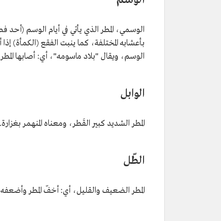
الوسم
الوسمي، المطر الذي يأتي في أيام الوسم (أحد فص
بأعشابه المختلفة، كما ينبت الفقع (الكمأة) إذا 
الوسم، ويقال "بلاد ماسومه"، أي: أصابها المطر.
الوابل
المطر الشديد كبير القَطر، ومعناه المنهمر بغزارة.
الطّل
المطر الضعيف والقليل، أي: أخفّ المطر وأضعفه،