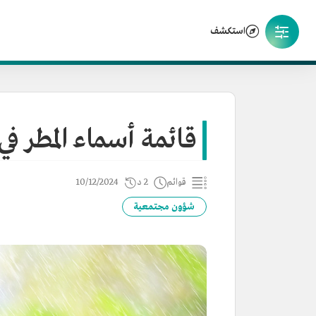
استكشف
قائمة أسماء المطر ف
قوائم
2 د
10/12/2024
شؤون مجتمعية