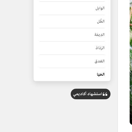
الوابل
الطّل
الدِيمَة
الرَذاذ
الغدق
الحَيَا
استشهاد أكاديمي