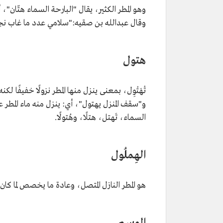
وهو المطر الكثير، يقال "البارحة السماء هتّان"
وقال عبدالله بن صقيه:"سلامي عدد ما غاب نجمٍ 
هتول
تْهَتْوِل، بمعنى ينزل منها المطر نزولًا خفيفًا ل
و"سقف المنزل يهتول"، أي: ينزل منه ماء المطر ع
السماء، تَهتل، هتلًا، وهُتولًا.
الهِملُول
هو المطر النازل المتصل، وعادة ما يخصص لما كان