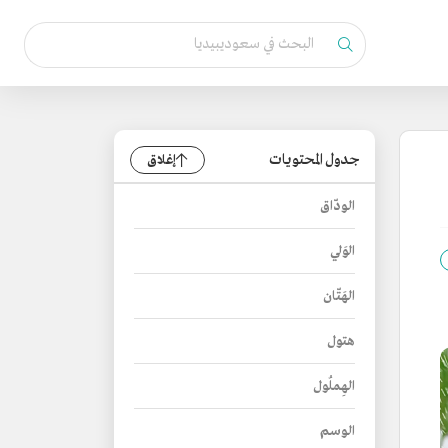
جدول المحتويات
إغلاق
الودّاق
الوَلي
الهَتّان
هتول
الهِملُول
الوسم