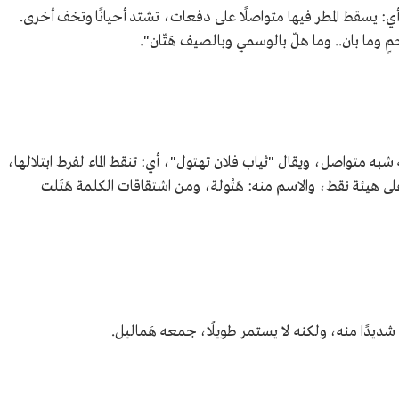
، أي: يسقط المطر فيها متواصلًا على دفعات، تشتد أحيانًا وتخف أخرى.
وما بان.. وما هلّ بالوسمي وبالصيف هَتّان".
كنه شبه متواصل، ويقال "ثياب فلان تهتول"، أي: تنقط الماء لفرط ابتلالها،
لى هيئة نقط، والاسم منه: هَتْولة، ومن اشتقاقات الكلمة هَتَلت
 شديدًا منه، ولكنه لا يستمر طويلًا، جمعه هَماليل.