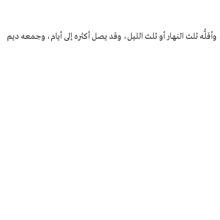
 وأقلُّه ثلث النهار أو ثلث الليل، وقد يصل أكثره إلى أيام، وجمعه ديم