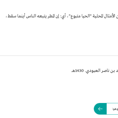
لأمثال المحلية "الحيا متبوع"، أي: إن المطر يتبعه الناس أينما سقط،
اصر العبودي. 1430هـ.
وهو: