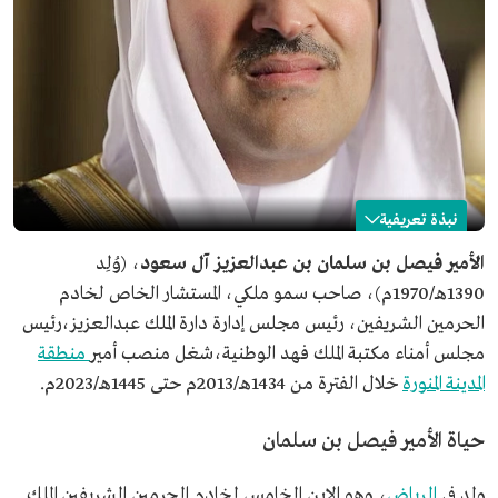
نبذة تعريفية
فيصل بن سلمان بن عبدالعزيز
الأمير فيصل بن سلمان بن عبدالعزيز آل سعود
، (وُلِد
1390هـ/1970م)، صاحب سمو ملكي، المستشار الخاص لخادم
الاسم
الأمير فيصل بن سلمان بن عبدالعزيز آل سعود.
الحرمين الشريفين، رئيس مجلس إدارة دارة الملك عبدالعزيز،رئيس
تاريخ الميلاد
1970م.
مجلس أمناء مكتبة الملك فهد الوطنية،شغل منصب أمير
منطقة
مكان الميلاد
العاصمة الرياض.
المدينة المنورة
خلال الفترة من 1434هـ/2013م حتى 1445هـ/2023م.
مناصب حالية
المستشار الخاص لخادم الحرمين الشريفين.
حياة الأمير فيصل بن سلمان
رئيس مجلس إدارة دارة الملك عبدالعزيز.
رئيس مجلس أمناء مكتبة الملك فهد الوطنية.
ولد في
الرياض
، وهو الابن الخامس لخادم الحرمين الشريفين الملك
تعليمه
بكالوريوس في العلوم السياسية من جامعة الملك سعود.