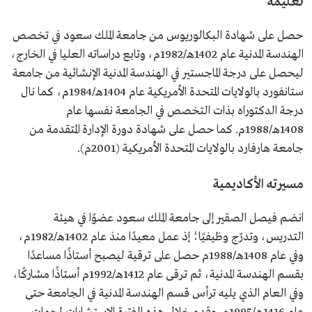
تعليمه
الاستراتيجية الدولية.
إنجازات
حصل على وسام الملك عبدالعزيز من الدرجة الأولى لتميزه في
حصل على شهادة البكالوريوس من جامعة الملك سعود في تخصص
البحث العلمي.
الهندسة المدنية عام 1402هـ/1982م، وتابع دراساته العليا في الخارج،
حصل على براءتي اختراع سُجلتا في الاتحاد الأوروبي وفي
الولايات المتحدة الأمريكية مع آخرين.
ليحصل على درجة الماجستير في الهندسة المدنية الإنشائية من جامعة
ستانفورد بالولايات المتحدة الأمريكية عام 1404هـ/1984م، كما نال
درجة الدكتوراه بذات التخصص في الجامعة نفسها عام
1408هـ/1988م. كما حصل على شهادة دورة الإدارة المتقدمة من
جامعة هارفارد بالولايات المتحدة الأمريكية (2001م).
مسيرته الأكاديمية
انضم فيصل الصقير إلى جامعة الملك سعود عضوًا في هيئة
التدريس، وتدرّج وظيفيًا؛ إذ عمل معيدًا منذ عام 1402هـ/1982م،
وفي عام 1408هـ/1988م حصل على ترقية ليصبح أستاذًا مساعدًا
بقسم الهندسة المدنية، ثم ترقى عام 1412هـ/1992م أستاذًا مشاركًا،
وفي العام الذي يليه ترأس قسم الهندسة المدنية في الجامعة حتى