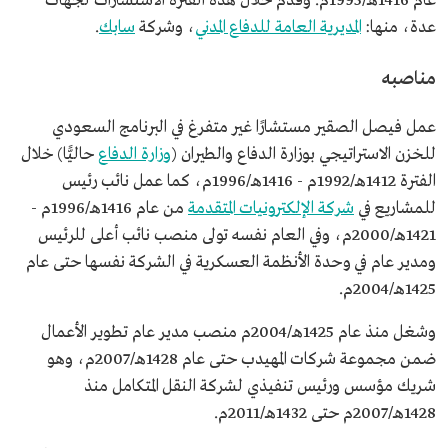
عام 1416هـ/1995م. وقدم خلال هذه الفترة الاستشارات لجهات
عدة، منها:
المديرية العامة للدفاع المدني
، وشركة
سابك
.
مناصبه
عمل فيصل الصقير مستشارًا غير متفرغ في البرنامج السعودي
للخزن الاستراتيجي بوزارة الدفاع والطيران (
وزارة الدفاع
حاليًّا) خلال
الفترة 1412هـ/1992م - 1416هـ/1996م، كما عمل نائب رئيس
للمشاريع في
شركة الإلكترونيات المتقدمة
من عام 1416هـ/1996م -
1421هـ/2000م، وفي العام نفسه تولى منصب نائب أعلى للرئيس
ومدير عام في وحدة الأنظمة العسكرية في الشركة نفسها حتى عام
1425هـ/2004م.
وشغل منذ عام 1425هـ/2004م منصب مدير عام تطوير الأعمال
ضمن مجموعة شركات المهيدب حتى عام 1428هـ/2007م، وهو
شريك مؤسس ورئيس تنفيذي لشركة النقل المتكامل منذ
1428هـ/2007م حتى 1432هـ/2011م.