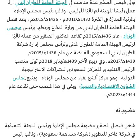
تولى فيصل الصقير عدة مناصب في
الهيئة العامة للطيران المدني
؛ إذ
عمل رئيسًا للهيئة ثم نائبًا للرئيس، ونائب رئيس مجلس الإدارة
بالمرتبة الممتازة في الفترة 1432هـ/2011م - 1436هـ/2015م، بعد فصل
الهيئة العامة للطيران المدني من وزارة الدفاع وربطها برئيس
مجلس
الوزراء
، عام 1436هـ/2015م تقاعد الدكتور الصقير من عمله نائبًا
لرئيس الهيئة العامة للطيران المدني وترأس مجلس إدارة شركة
الطيران المدني السعودي القابضة من عام 1436هـ/2015م -
1439هـ/2017م. وفي ربيع الآخر 1439هـ/يناير 2018م تولى منصب
الرئيس التنفيذي للمركز السعودي للشراكات الاستراتيجية
الدولية، وهو مركز أُنشئ بقرار من مجلس الوزراء، ويتبع ل
مجلس
الشؤون الاقتصادية والتنمية
، وبقي في هذا المنصب حتى تقاعد عام
1444هـ/2023م.
عضوياته
شغل فيصل الصقير عضوية مجلس الإدارة ورئيس اللجنة التنفيذية
في شركة ذاخر للتطوير (شركة مساهمة سعودية)، ونائب رئيس