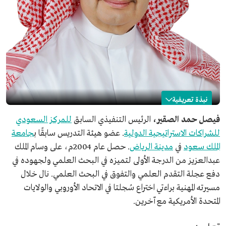
نبذة تعريفية
فيصل الصقير
فيصل حمد الصقير،
الرئيس التنفيذي السابق
للمركز السعودي
للشراكات الاستراتيجية الدولية
. عضو هيئة التدريس سابقًا ب
جامعة
الاسم
فيصل الصقير.
الملك سعود
في
مدينة الرياض
. حصل عام 2004م، على وسام الملك
تعليمه
بكالوريوس من جامعة الملك سعود في تخصص الهندسة
المدنية.
عبدالعزيز من الدرجة الأولى لتميزه في البحث العلمي ولجهوده في
ماجستير ودكتوراه في الهندسة المدنية الإنشائية من جامعة
دفع عجلة التقدم العلمي والتفوق في البحث العلمي. نال خلال
ستانفورد بالولايات المتحدة الأمريكية.
مسيرته المهنية براءتي اختراع سُجلتا في الاتحاد الأوروبي والولايات
حياته العملية
عضو هيئة التدريس سابقًا بجامعة الملك سعود.
المتحدة الأمريكية مع آخرين.
شريك مؤسس ورئيس تنفيذي لشركة النقل المتكامل.
رئيس الهيئة العامة للطيران المدني سابقًا.
الرئيس التنفيذي السابق للمركز السعودي للشراكات