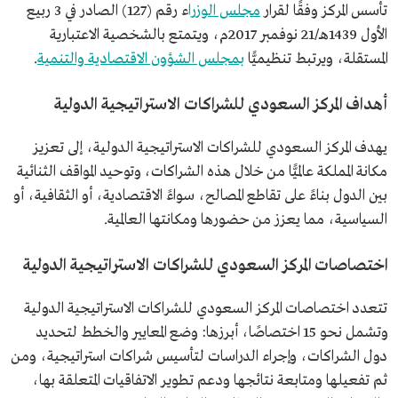
تأسس المركز وفقًا لقرار
مجلس الوزرا
ء رقم (127) الصادر في 3 ربيع
الأول 1439هـ/21 نوفمبر 2017م، ويتمتع بالشخصية الاعتبارية
المستقلة، ويرتبط تنظيميًّا
بمجلس الشؤون الاقتصادية والتنمية
.
أهداف المركز السعودي للشراكات الاستراتيجية الدولية
يهدف المركز السعودي للشراكات الاستراتيجية الدولية، إلى تعزيز
مكانة المملكة عالميًّا من خلال هذه الشراكات، وتوحيد المواقف الثنائية
بين الدول بناءً على تقاطع المصالح، سواءً الاقتصادية، أو الثقافية، أو
السياسية، مما يعزز من حضورها ومكانتها العالمية.
اختصاصات المركز السعودي للشراكات الاستراتيجية الدولية
تتعدد اختصاصات المركز السعودي للشراكات الاستراتيجية الدولية
وتشمل نحو 15 اختصاصًا، أبرزها: وضع المعايير والخطط لتحديد
دول الشراكات، وإجراء الدراسات لتأسيس شراكات استراتيجية، ومن
ثم تفعيلها ومتابعة نتائجها ودعم تطوير الاتفاقيات المتعلقة بها،