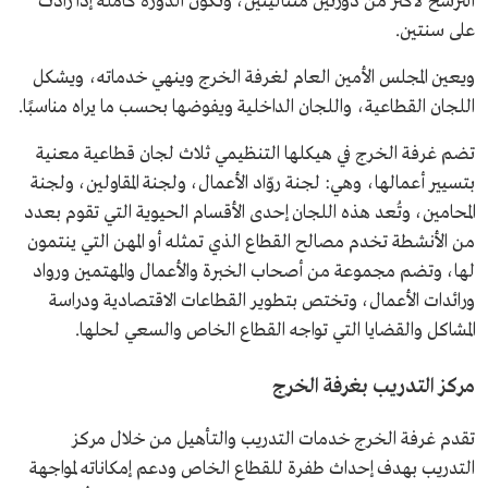
الترشح لأكثر من دورتين متتاليتين، وتكون الدورة كاملة إذا زادت
على سنتين.
ويعين المجلس الأمين العام لغرفة الخرج وينهي خدماته، ويشكل
اللجان القطاعية، واللجان الداخلية ويفوضها بحسب ما يراه مناسبًا.
تضم غرفة الخرج في هيكلها التنظيمي ثلاث لجان قطاعية معنية
بتسيير أعمالها، وهي: لجنة روّاد الأعمال، ولجنة المقاولين، ولجنة
المحامين، وتُعد هذه اللجان إحدى الأقسام الحيوية التي تقوم بعدد
من الأنشطة تخدم مصالح القطاع الذي تمثله أو المهن التي ينتمون
لها، وتضم مجموعة من أصحاب الخبرة والأعمال والمهتمين ورواد
ورائدات الأعمال، وتختص بتطوير القطاعات الاقتصادية ودراسة
المشاكل والقضايا التي تواجه القطاع الخاص والسعي لحلها.
مركز التدريب بغرفة الخرج
تقدم غرفة الخرج خدمات التدريب والتأهيل من خلال مركز
التدريب بهدف إحداث طفرة للقطاع الخاص ودعم إمكاناته لمواجهة