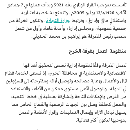
تأسست بموجب القرار الوزاري رقم 5921 وبدأت عملها في 7 جمادى
الآخرة 1426هـ/13 يوليو 2005م، وتتمتع بشخصية اعتبارية
واستقلالٍ ماليٍّ وإداريٍّ، وترتبط
بوزارة التجارة
، وتتكون الغرفة من
جمعية عمومية، ومجلس إدارة، وأمانة عامة. وأول من شغل
منصب رئيس للغرفة هو إبراهيم بن محمد الحديثي.
منظومة العمل بغرفة الخرج
تعمل الغرفة وفقًا لمنظومة إدارية تسعى لتحقيق أهدافها
الاقتصادية والاستثمارية في محافظة الخرج، إذ تسعى لخدمة قطاع
المال والأعمال ورعاية مصالحه وتوصيل آرائه ومقترحاته إلى المسؤولين
في الدولة، والوصول لأعلى مستوى ممكن من الأداء، والاستفادة
من الفرص والإمكانات المتاحة والمشاركة بفاعلية في خطط التنمية،
والعمل كحلقة وصل بين الجهات الرسمية والقطاع الخاص مما
يسهل تبادل الآراء وإيصال التعليمات وإقرار الأنظمة والعمل
بموجبها لتكون أكثر فعالية.