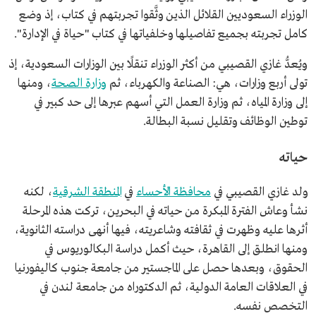
الوزراء السعوديين القلائل الذين وثَّقوا تجربتهم في كتاب، إذ وضع
كامل تجربته بجميع تفاصيلها وخلفياتها في كتاب "حياة في الإدارة".
ويُعدُّ غازي القصيبي من أكثر الوزراء تنقلًا بين الوزارات السعودية، إذ
تولى أربع وزارات، هي: الصناعة والكهرباء، ثم
وزارة الصحة
، ومنها
إلى وزارة المياه، ثم وزارة العمل التي أسهم عبرها إلى حد كبير في
توطين الوظائف وتقليل نسبة البطالة.
حياته
ولد غازي القصيبي في
محافظة الأحساء
في
المنطقة الشرقية
، لكنه
نشأ وعاش الفترة المبكرة من حياته في البحرين، تركت هذه المرحلة
أثرها عليه وظهرت في ثقافته وشاعريته، فيها أنهى دراسته الثانوية،
ومنها انطلق إلى القاهرة، حيث أكمل دراسة البكالوريوس في
الحقوق، وبعدها حصل على الماجستير من جامعة جنوب كاليفورنيا
في العلاقات العامة الدولية، ثم الدكتوراه من جامعة لندن في
التخصص نفسه.