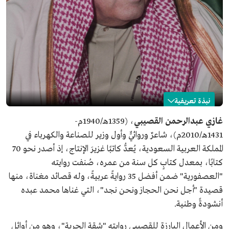
نبذة تعريفية
غازي القصيبي
غازي عبدالرحمن القصيبي
، (1359هـ/1940م-
1431هـ/2010م)، شاعرٌ وروائيٌّ وأول وزير للصناعة والكهرباء في
الاسم
غازي القصيبي.
المملكة العربية السعودية، يُعدُّ كاتبًا غزيرَ الإنتاج، إذ أصدر نحو 70
التصنيف
شاعر وروائي وإداري.
كتابًا، بمعدل كتابٍ كل سنة من عمره، صُنفت روايته
تاريخ الميلاد
1940م.
"العصفورية" ضمن أفضل 35 روايةً عربيةً، وله قصائد مغناة، منها
المؤهلات العلمية
بكالوريوس في الحقوق.
قصيدة "أجل نحن الحجاز ونحن نجد"، التي غناها محمد عبده
ماجستير في العلاقات العامة الدولية.
دكتوراه في العلاقات العامة الدولية.
أنشودةً وطنية.
عدد المؤلفات
نحو 70 كتابًا.
ومن الأعمال البارزة للقصيبي روايته "شقة الحرية"، وهو من أوائل