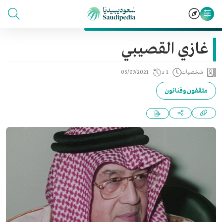
غازي القصيبي
شخصيات
1 د
05/07/2021
مثقفون وفنانون