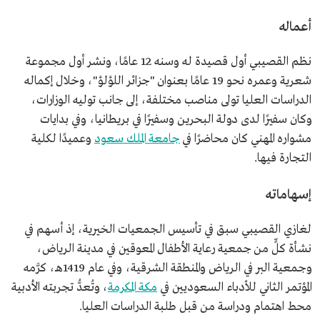
أعماله
نظم القصيبي أول قصيدة له وسنه 12 عامًا، ونشر أول مجموعة
شعرية وعمره نحو 19 عامًا بعنوان "جزائر اللؤلؤ"، وخلال إكماله
الدراسات العليا تولى مناصب مختلفة، إلى جانب توليه الوزارات،
وكان سفيرًا لدى دولة البحرين وسفيرًا في بريطانيا، وفي بدايات
مشواره المهني كان محاضرًا في
جامعة الملك سعود
وعميدًا لكلية
التجارة فيها.
إسهاماته
لغازي القصيبي سبق في تأسيس الجمعيات الخيرية، إذ أسهم في
نشأة كلٍّ من جمعية رعاية الأطفال المعوقين في مدينة الرياض،
وجمعية البر في الرياض والمنطقة الشرقية، وفي عام 1419هـ، كرَّمه
المؤتمر الثاني للأدباء السعوديين في
مكة المكرمة
، وتُعدُّ تجربته الأدبية
محط اهتمام ودراسة من قبل طلبة الدراسات العليا.