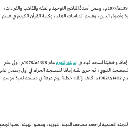
عُيّن أستاذًا مساعدًا في الجامعة الإسلامية عام 1397هـ/1977م، وعمل أستاذًا لمناهج التوحيد والفقه والمذاهب والقراءات،
ة وأصول الدين، وقسم الدراسات العليا، وكلية القرآن الكريم في قسم
مامًا وخطيبًا لمسجد قباء في
المدينة المنورة
عام 1398هـ/1978م، وفي عام
 وخطيبًا للمسجد النبوي، ثم جرى نقله إمامًا للمسجد الحرام في أول رمضان عام
1401هـ/1981م، ثم أعيد لإمامة المسجد النبوي عام 1402هـ/1982م. كُلف بإلقاء خطبة يوم عرفة في مسجد نمرة موسم
جنة العلمية لمراجعة مصحف المدينة النبوية، وعضو الهيئة العليا لمجمع