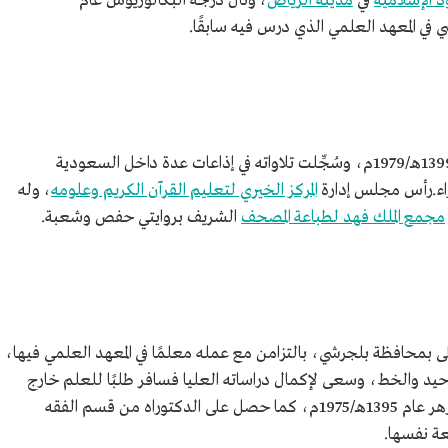
 الإسلامية
في
مدينة الرياض
، ونال درجة البكالوريوس عام
مكرمة.
عُيِّن علي الحذيفي في إمامة المسجد النبوي عام 1399هـ/1979م، وسُجِّلت تلاواته في إذاعات عدة داخل السعودية
راء.رأس مجلس إدارة
المركز الخيري لتعليم القرآن الكريم وعلومه
، وله
مجمع الملك فهد لطباعة المصحف
الشريف بروايتي حفص وشعبة.
على بمحافظة بلجرشي، بالتزامن مع عمله معلمًا في المعهد العلمي فيها،
حيد والخط، وسعى لإكمال دراساته العليا فسافر طلبًا للعلم خارج
السعودية، فنال درجة الماجستير من جامعة الأزهر عام 1395هـ/1975م، كما حصل على الدكتوراه من قسم الفقه
ة نفسها.