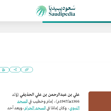
علي بن عبدالرحمن بن علي الحذيفي
(وُلد
1366هـ/1947م)، إمام وخطيب في
المسجد
النبوي
، وكان إمامًا في
المسجد الحرام
،ويعد أحد