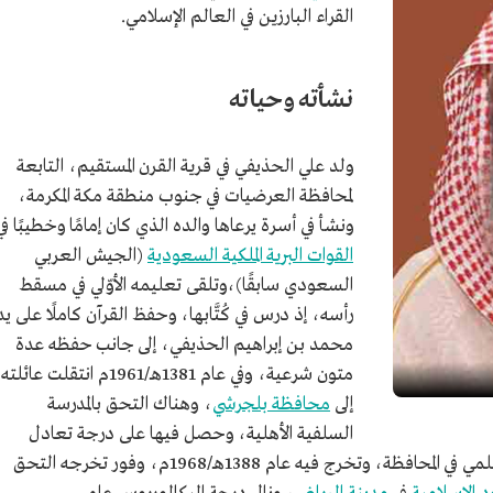
القراء البارزين في العالم الإسلامي.
نشأته وحياته
ولد علي الحذيفي في قرية القرن المستقيم، التابعة
لمحافظة العرضيات في جنوب منطقة مكة المكرمة،
ونشأ في أسرة يرعاها والده الذي كان إمامًا وخطيبًا في
القوات البرية الملكية السعودية
(الجيش العربي
السعودي سابقًا)،وتلقى تعليمه الأوّلي في مسقط
رأسه، إذ درس في كُتَّابها، وحفظ القرآن كاملًا على يد
محمد بن إبراهيم الحذيفي، إلى جانب حفظه عدة
متون شرعية، وفي عام 1381هـ/1961م انتقلت عائلته
إلى
محافظة بلجرشي
، وهناك التحق بالمدرسة
السلفية الأهلية، وحصل فيها على درجة تعادل
المرحلة المتوسطة، ثم أكمل تعليمه في المعهد العلمي في المحافظة، وتخرج فيه عام 1388هـ/1968م، وفور تخرجه التحق