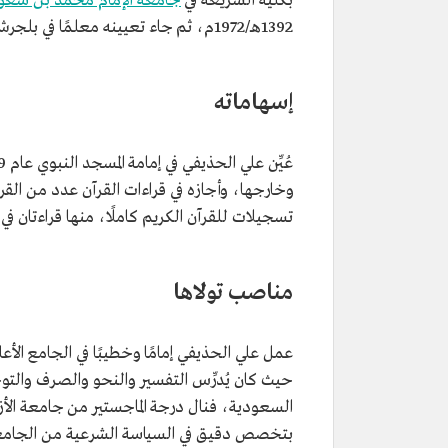
بكلية الشريعة في
جامعة الإمام محمد بن سعود
تاريخ الميلاد
1947م.
1392هـ/1972م، ثم جاء تعيينه معلمًا في بلجرشي في المعهد العلمي الذي درس فيه سابقًا.
مكان الميلاد
محافظة العرضيات، منطقة مكة ال
المنصب الحالي
إمام وخطيب في المسجد النبوي.
إسهاماته
تاريخ التعيين
1979م.
وخارجها، وأجازه في قراءات القرآن عدد من الق
تسجيلات للقرآن الكريم كاملًا، منها قراءتان في
مناصب تولاها
عمل علي الحذيفي إمامًا وخطيبًا في الجامع الأ
حيث كان يُدرِّس التفسير والنحو والصرف والتو
بتخصص دقيق في السياسة الشرعية من الجامع