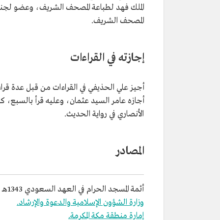
الملك فهد لطباعة المصحف الشريف، وعضو لجنة 
المصحف الشريف.
إجازته في القراءات
أجيز علي الحذيفي في القراءات من قبل عدة قرا
أجازه عامر السيد عثمان، وعليه قرأ بالسبع، ك
الأنصاري في رواية الحديث.
المصادر
أئمة المسجد الحرام في العهد السعودي 1343هـ - 1436هـ. عبدالله بن أحمد آل علاف الغامدي. 2015م.
وزارة الشؤون الإسلامية والدعوة والإرشاد.
إمارة منطقة مكة المكرمة.