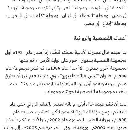
وعربية، مثل: صحيفة الحياة، و"أخبار الأدب" في مصر، ومجلة
"الحدث" في الكويت، ومجلة "العربي" في الكويت، ومجلة "نزوى"
في عمان، ومجلة "الحداثة" في لبنان، ومجلة "كلمات" في البحرين،
ومجلة "إبداع" في مصر.
أعماله القصصية والروائية
بدأ عبده خال مسيرته الأدبية بصفته قاصًّا، إذ أصدر عام 1984م أول
مجموعة قصصية بعنوان "حوار على بوابة الأرض"، ثم تلتها
مجموعة أخرى بعنوان "لا أحد" عام 1986م، ثم نشر مجموعة عام
1988م بعنوان "ليس هناك ما يبهج"، وفي عام 1995م قرر أن يطرق
عالم الرواية ويقدم أولى رواياته المعنونة بـ"الموت يمر من هنا"، فيما
بلغت مجموعاته القصصية نحو 7 مجموعات.
بعد أن نشر عبده خال أولى رواياته استمر بالنشر الروائي حتى عام
2020م، ومن مؤلفاته الروائية: مدن تأكل العشب، صدرت عام
1998م، ورواية الطين، الصادرة عام 2002م، والأيام لا تخبئ أحدًا،
صدرت عام 2003م، ورواية فسوق، الصادرة عام 2005م، إلى جانب