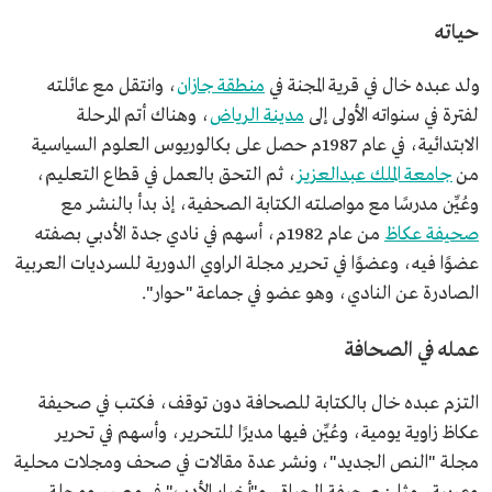
حياته
ولد عبده خال في قرية المجنة في
منطقة جازان
، وانتقل مع عائلته
لفترة في سنواته الأولى إلى
مدينة الرياض
، وهناك أتم المرحلة
الابتدائية، في عام 1987م حصل على بكالوريوس العلوم السياسية
من
جامعة الملك عبدالعزيز
، ثم التحق بالعمل في قطاع التعليم،
وعُيِّن مدرسًا مع مواصلته الكتابة الصحفية، إذ بدأ بالنشر مع
صحيفة عكاظ
من عام 1982م، أسهم في نادي جدة الأدبي بصفته
عضوًا فيه، وعضوًا في تحرير مجلة الراوي الدورية للسرديات العربية
الصادرة عن النادي، وهو عضو في جماعة "حوار".
عمله في الصحافة
التزم عبده خال بالكتابة للصحافة دون توقف، فكتب في صحيفة
عكاظ زاوية يومية، وعُيِّن فيها مديرًا للتحرير، وأسهم في تحرير
مجلة "النص الجديد"، ونشر عدة مقالات في صحف ومجلات محلية