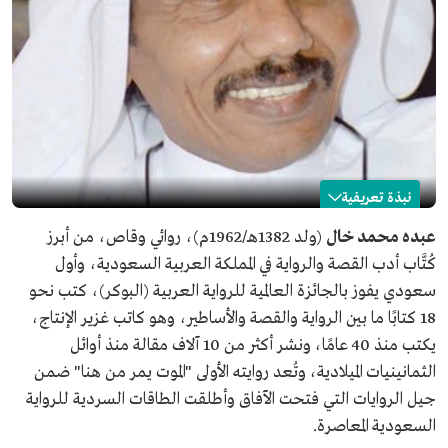
نبذة تعريفية
عبده خال
عبده محمد خال
(ولد 1382هـ/1962م)، روائي وقاص، من أبرز
كُتَّاب أدب القصة والرواية في المملكة العربية السعودية، وأول
الاسم
عبده خال.
سعودي يفوز بالجائزة العالمية للرواية العربية (البوكر)، كتب نحو
التصنيف
الأدب، والرواية، والقصة.
18 كتابًا ما بين الرواية والقصة والأساطير، وهو كاتب غزير الإنتاج،
تاريخ الميلاد
1962م.
يكتب منذ 40 عامًا، ونشر أكثر من 10 آلاف مقالة منذ أوائل
عدد المؤلفات
نحو 18 كتابًا.
الثمانينيات الميلادية، وتُعد روايته الأولى "الموت يمر من هنا" ضمن
عدد المقالات
أكثر من 10 آلاف مقالة.
جيل الروايات التي فتحت الآفاق وأطلقت الطاقات السردية للرواية
المنشورة
السعودية المعاصرة.