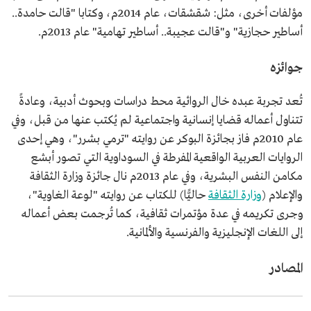
مؤلفات أخرى، مثل: شقشقات، عام 2014م، وكتابا "قالت حامدة..
أساطير حجازية" و"قالت عجيبة.. أساطير تهامية" عام 2013م.
جوائزه
تُعد تجربة عبده خال الروائية محط دراسات وبحوث أدبية، وعادةً
تتناول أعماله قضايا إنسانية واجتماعية لم يُكتب عنها من قبل، وفي
عام 2010م فاز بجائزة البوكر عن روايته "ترمي بشرر"، وهي إحدى
الروايات العربية الواقعية المفرطة في السوداوية التي تصور أبشع
مكامن النفس البشرية، وفي عام 2013م نال جائزة وزارة الثقافة
والإعلام (
وزارة الثقافة
حاليًّا) للكتاب عن روايته "لوعة الغاوية"،
وجرى تكريمه في عدة مؤتمرات ثقافية، كما تُرجمت بعض أعماله
إلى اللغات الإنجليزية والفرنسية والألمانية.
المصادر