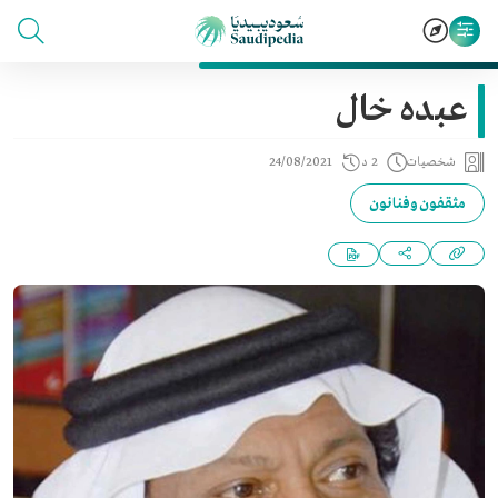
عبده خال
شخصيات
2 د
24/08/2021
مثقفون وفنانون