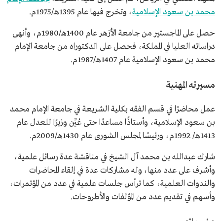
محمد بن سعود الإسلامية
، وتخرج فيها عام 1395هـ/1975م.
حصل على الماجستير من جامعة الأزهر عام 1400هـ/1980م، وأنهى
دراساته العليا في المملكة، فحصل على الدكتوراه من جامعة الإمام
محمد بن سعود الإسلامية عام 1407هـ/1987م.
مسيرته المهنية
عمل محاضرًا في قسم الفقه بكلية الشريعة في جامعة الإمام محمد
بن سعود الإسلامية، وأستاذًا مساعدًا حتى عُيِّن وزيرًا للعدل عام
1413هـ/ 1992م، ورئيسًا لمجلس الشورى عام 1430هـ/2009م.
شارك عبدالله بن محمد آل الشيخ في مناقشة عدة رسائل علمية،
وأشرف على عدد منها، وله مشاركات عدة في إلقاء المحاضرات
والندوات العلمية، كما ترأس جلسات علمية في عدد من المؤتمرات،
وأسهم في تقديم عدد من المؤلفات والأطروحات.