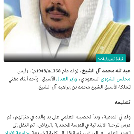
نبذة تعريفية
عبدالله آل الشيخ
عبدالله محمد آل الشيخ
، (ولد عام 1368هـ/1948م)، رئيس
مجلس الشورى
السعودي،
وزير العدل
الأسبق، وأحد أبناء مفتي
الاسم
عبدالله بن محمد بن إبراهيم آل الشيخ.
المملكة الأسبق الشيخ محمد بن إبراهيم آل الشيخ.
تاريخ الميلاد
1368هـ/1948م.
مكان الميلاد
الدرعية.
تعليمه
منصبه الحالي
رئيس مجلس الشورى السعودي.
مناصب سابقة
وزير العدل الأسبق.
ولد في الدرعية، وبدأ تحصيله العلمي على يد والده في منزلهم، ثم
درس المرحلة الابتدائية في المدرسة المحمدية بالرياض، ثم انتقل إلى
المعهد العلمي في الرياض، ثم انتقل إلى كلية الشريعة
بجامعة الإمام