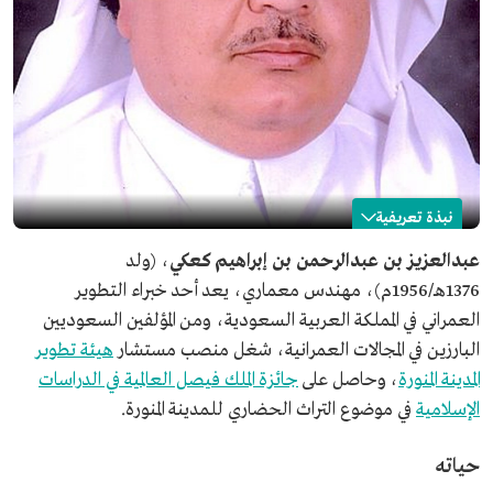
نبذة تعريفية
عبدالعزيز كعكي
عبدالعزيز بن عبدالرحمن بن إبراهيم كعكي
، (ولد
1376هـ/1956م)، مهندس معماري، يعد أحد خبراء التطوير
الاسم
عبدالعزيز بن عبدالرحمن كعكي.
العمراني في المملكة العربية السعودية، ومن المؤلفين السعوديين
تاريخ الميلاد
1376هـ/1956م.
البارزين في المجالات العمرانية، شغل منصب مستشار
هيئة تطوير
المجال المهني
من خبراء التطوير العمراني في المملكة العربية السعودية.
المدينة المنورة
، وحاصل على
جائزة الملك فيصل العالمية في الدراسات
مكان الميلاد
المدينة المنورة.
الإسلامية
في موضوع التراث الحضاري للمدينة المنورة.
الشهادات العلمية
بكالوريوس في قسم العمارة بكلية الهندسة من جامعة الملك
سعود.
حياته
ماجستير في قسم العمارة والتخطيط من جامعة الأزهر.
دكتوراه في قسم التخطيط الحضري من كلية أدنبرة للفنون