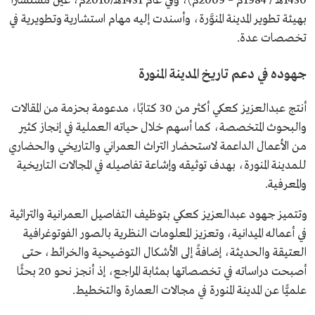
1430هـ / 1984م – 2009م)، وفي عام 1431هـ/2010م، عُيِّن مستشارًا
بهيئة تطوير المدينة المنوَّرة، وأسندت إليه مهام استشارية وتطويرية في
تخصصات عدة.
جهوده في دعم تاريخ المدينة المنورة
أنتج عبدالعزيز كعكي أكثر من 30 كتابًا، مدعومة بحزمة من المقالات
والبحوث المتخصصة، كما أسهم خلال حياته العملية في إنجاز كثير
من الأعمال الداعمة لاستحضار التراث العمراني والتاريخي والحضاري
للمدينة المنورة، بهدف توثيقه وإشاعة تفاصيله في المجالات التاريخية
والمعرفية.
وتتميز جهود عبدالعزيز كعكي بتوظيف التفاصيل العمرانية والتراثية
في أعماله الميدانية، وتعزيز المعلومات النظرية بالصور الفوتوغرافية
العتيقة والحديثة، إضافةً إلى الأشكال التوضيحية والخرائط، حتى
أصبحت دراساته في تخصصاتها بمثابة المراجع، إذ أنجز نحو 20 بحثًا
علميًّا عن المدينة المنورة في مجالات العمارة والتخطيط.