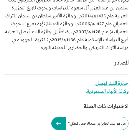
المنوَّرة جوائز عدَّة، من أبرزها: جائزة خادم الحرمين الشريفين الملك
سلمان بن عبدالعزيز آل سعود للدراسات وبحوث تاريخ الجزيرة
العربية عام 1435هـ/2014م، وجائزة الأمير سلطان بن سلمان للتراث
العمراني عام 1427هـ/2006م، وجائزة المدينة المنوَّرة (فرع البحوث
العمرانية) عام 1428هـ/2007م، إضافةً إلى جائزة الملك فيصل العالمية
فرع الدراسات الإسلامية عام 1436هـ/2015م؛ تكريمًا لجهوده في
دراسة التراث التاريخي والحضاري للمدينة المنورة.
المصادر
جائزة الملك فيصل.
وكالة الأنباء السعودية.
الاختبارات ذات الصلة
من هو عبدالعزيز بن عبدالرحمن كعكي؟