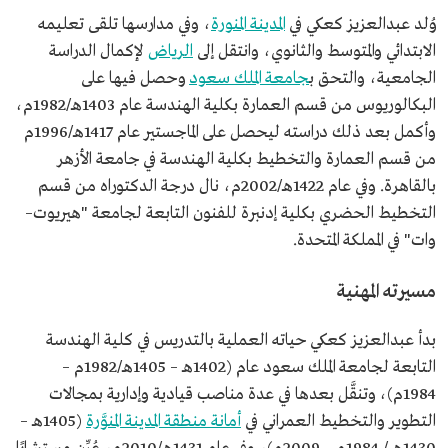
التابعة لجامعة "هيريوت– وات" بالمملكة المتحدة.
وُلد عبدالعزيز كعكي في
المدينة المنورة
، وفي مدارسها تلقى تعليمه
الابتدائي والمتوسط والثانوي، وانتقل إلى
الرياض
لإكمال الدراسة
الجامعية، والتحق ب
جامعة الملك سعود
وحصل فيها على
البكالوريوس من قسم العمارة بكلية الهندسة عام 1403هـ/1982م،
وأكمل بعد ذلك دراسته ليحصل على الماجستير عام 1417هـ/1996م
من قسم العمارة والتخطيط بكلية الهندسة في جامعة الأزهر
بالقاهرة. وفي عام 1422هـ/2002م، نال درجة الدكتوراه من قسم
التخطيط الحضري بكلية إدنبرة للفنون التابعة لجامعة "هيريوت–
وات" في المملكة المتحدة.
مسيرته المهنية
بدأ عبدالعزيز كعكي حياته العملية بالتدريس في كلية الهندسة
التابعة لجامعة الملك سعود عام (1402هـ – 1405هـ/1982م –
1984م)، وتنقَّل بعدها في عدة مناصب قيادية وإدارية بمجالات
التطوير والتخطيط العمراني في
أمانة منطقة المدينة المنوَّرة
(1405هـ –