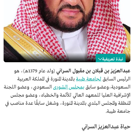
نبذة تعريفية
عبدالعزيز بن قبلان السراني
عبدالعزيز بن قبلان بن مقبول السراني
(ولد عام 1379هـ)، هو
الرئيس السابق
لجامعة طيبة
بالمدينة المنورة في المملكة العربية
الاسم
عبدالعزيز قبلان السراني.
السعودية،وعضو سابق
بمجلس الشورى
السعودي، وعضو اللجنة
تاريخ الميلاد
1379هـ.
الإشرافية العليا للمعهد العالي للأئمة والخطباء، وعضو مجلس
مكان الميلاد
المدينة المنورة.
المنطقة والمجلس البلدي بالمدينة المنورة، وشغل سابقًا عدة مناصب في
المناصب السابقة
رئيس جامعة طيبة.
جامعة طيبة.
عضو مجلس الشورى.
تعليمه
الدكتوراه في تخصص الأحياء الدقيقة من كلية العلوم
حياة عبدالعزيز السراني
بجامعة "شيفيلد" ببريطانيا.