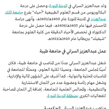
ولد عبدالعزيز السراني في
المدينة المنورة
،وحصل على درجة
البكالوريوس من قسم العلوم الطبيعية "أحياء" بفرع
جامعة الملك
عبدالعزيز
في المدينة المنورة عام 1400هـ/1401هـ، وأنهى دراسة
الماجستير فيها عام 1405هـ/1406هـ، فيما حصل على درجة
الدكتوراه في تخصص الأحياء الدقيقة من كلية العلوم بجامعة
"شيفيلد" ببريطانيا عام 1410هـ/1411هـ.
عمل عبدالعزيز السراني في جامعة طيبة
شغل عبدالعزيز السراني عددًا من المناصب في جامعة طيبة، فكان
أمينًا لمجلس الجامعة، وعميدًا لكلية العلوم، وممثلًا للجامعة في
المناسبات المحلية والدولية، كما أشرف على الشؤون المالية والإدارية،
وشغل مهام رئاسة وعضوية عدد من اللجان الاستشارية
والتنظيمية، والمجالس العلمية للجامعة، إضافة إلى اللجان المصاحبة
للفعاليات الكبرى
بمنطقة المدينة المنورة
.
مناصب عبدالعزيز السراني الحكومية