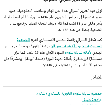
تولى عبدالعزيز السراني عددًا من المهام والمناصب الحكومية، منها
تعيينه عضوًا في مجلس الشورى عام 1434هـ، ورئيسًا لجامعة طيبة
بأمر ملكي عام 1438هـ،كما كان رئيسًا للجنة العليا لبرنامج المدن
الصحية ابتداءً من عام 1438هـ.
كما شغل السراني رئاسة المجلس الاستشاري لفرع
الجمعية
السعودية الخيرية لمكافحة السرطان
بالمدينة المنورة، وعضوًا بالمجلس
البلدي
لأمانة المدينة المنورة
الدورة الأولى عام 1426هـ، كما عيّن
مستشارًا غير متفرغ بأمانة المدينة المنورة (صحة البيئة)، ومشرفًا على
مختبر الأمانة من عام 1415هـ حتى 1418هـ.
المصادر
جمعية المدينة المنورة الخيرية للسكري (سُكر).
جامعة طيبة.