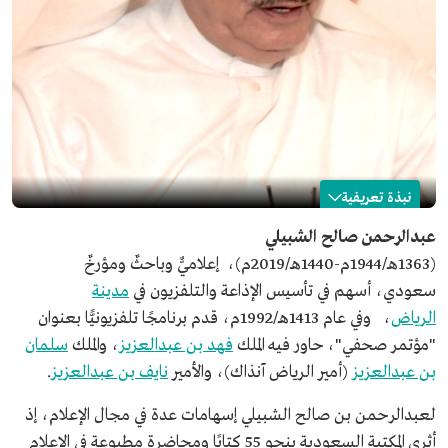
نبذة تعريفية
عبدالرحمن الشبيلي
عبدالرحمن صالح الشبيلي
(1363هـ/1944م-1440هـ/2019م)، إعلاميٌّ وباحثٌ ومؤرخٌ
الاسم
عبدالرحمن الشبيلي.
سعودي، أسهم في تأسيس الإذاعة والتلفزيون في
مدينة
تاريخ الميلاد
1944م.
الرياض
، وفي عام 1413هـ/1992م، قدم برنامجًا تلفزيونيًّا بعنوان
مكان الميلاد
محافظة عنيزة بمنطقة القصيم.
"مؤتمر صحفي"، حاور فيه الملك
فهد بن عبدالعزيز
، والملك
سلمان
تاريخ الوفاة
2019م.
بن عبدالعزيز
(أمير الرياض آنذاك)، والأمير
نايف بن عبدالعزيز
.
المجال المهني
إعلامي وباحث ومؤرخ.
لعبدالرحمن بن صالح الشبيلي إسهامات عدة في مجال الإعلام، إذ
تعليمه
البكالوريوس من جامعة الملك سعود.
الماجستير في تخصص الإعلام من جامعة كانساس.
أثرى المكتبة السعودية بنحو 55 كتابًا ومحاضرة مطبوعة في الإعلام