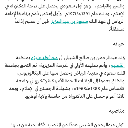
الدكتوراه من جامعة ولاية أوهايو.
والسير والتراجم، وهو أول سعودي يحصل على درجة الدكتوراه في
الإنجازات
ساهم في تأسيس الإذاعة والتلفزيون في مدينة الرياض.
الإعلام، وذلك عام 1391هـ/1971م، وأول إعلامي قدم برنامجًا لإذاعة
أول سعودي يحصل على درجة الدكتوراه في الإعلام
الرياض في عهد الملك
سعود بن عبدالعزيز
قبل أن تصبح إذاعةً
مستقلةً.
حياته
وُلد عبدالرحمن بن صالح الشبيلي في
محافظة عنيزة
بمنطقة
القصيم
، وأتم تعليمه الأولي في المدرسة العزيزية، ثم التحق بجامعة
الملك سعود في مدينة الرياض وحصل منها على البكالوريوس،
وانطلق بعدها إلى الولايات المتحدة الأمريكية وتخرج في جامعة
كانساس عام 1388هـ/1968م، بشهادة الماجستير في الإعلام، وبعد
ثلاثة أعوام حصل على الدكتوراه من جامعة ولاية أوهايو.
مناصبه
تولى عبدالرحمن الشبيلي عددًا من المناصب الأكاديمية من بينها