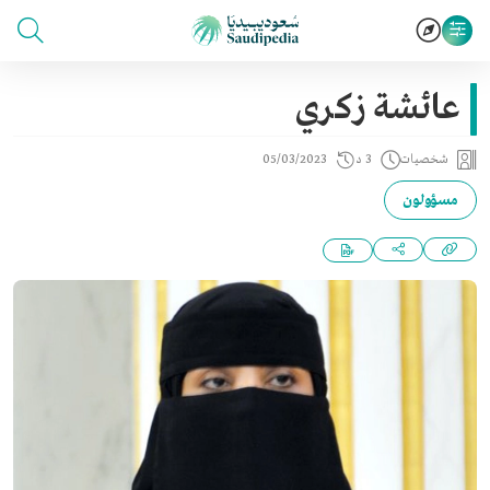
عائشة زكري
شخصيات
3 د
05/03/2023
مسؤولون