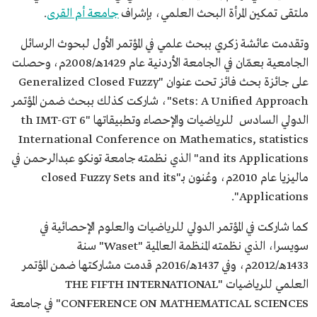
ملتقى تمكين المرأة البحث العلمي، بإشراف
جامعة أم القرى
.
وتقدمت عائشة زكري ببحث علمي في المؤتمر الأول لبحوث الرسائل
الجامعية بعمّان في الجامعة الأردنية عام 1429هـ/2008م، وحصلت
على جائزة بحث فائز تحت عنوان "Generalized Closed Fuzzy
Sets: A Unified Approach"، شاركت كذلك ببحث ضمن المؤتمر
الدولي السادس للرياضيات والإحصاء وتطبيقاتها "6 th IMT-GT
International Conference on Mathematics, statistics
and its Applications" الذي نظمته جامعة تونكو عبدالرحمن في
ماليزيا عام 2010م، وعُنون بـ"closed Fuzzy Sets and its
Applications".
كما شاركت في المؤتمر الدولي للرياضيات والعلوم الإحصائية في
سويسرا، الذي نظمته المنظمة العالمية "Waset" سنة
1433هـ/2012م، وفي 1437هـ/2016م قدمت مشاركتها ضمن المؤتمر
العلمي للرياضيات "THE FIFTH INTERNATIONAL
CONFERENCE ON MATHEMATICAL SCIENCES" في جامعة