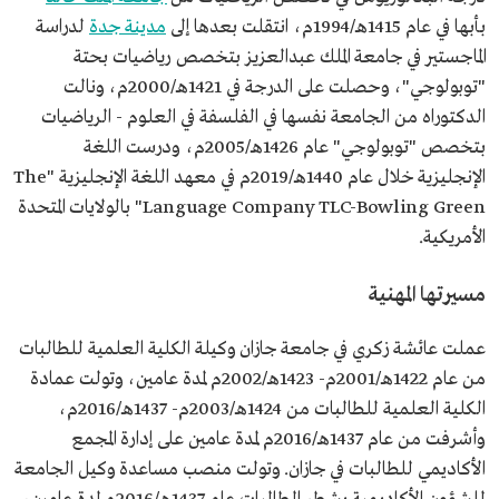
ماجستير رياضيات بحتة "توبولوجي" من جامعة الملك
بأبها في عام 1415هـ/1994م، انتقلت بعدها إلى
مدينة جدة
لدراسة
عبدالعزيز.
دكتوراه في الفلسفة من جامعة الملك عبدالعزيز.
الماجستير في جامعة الملك عبدالعزيز بتخصص رياضيات بحتة
من جوائزها
جائزة أمير منطقة جازان الأمير محمد بن ناصر بن عبدالعزيز
"توبولوجي"، وحصلت على الدرجة في 1421هـ/2000م، ونالت
للتفوق العلمي
الدكتوراه من الجامعة نفسها في الفلسفة في العلوم - الرياضيات
بتخصص "توبولوجي" عام 1426هـ/2005م، ودرست اللغة
الإنجليزية خلال عام 1440هـ/2019م في معهد اللغة الإنجليزية "The
Language Company TLC-Bowling Green" بالولايات المتحدة
الأمريكية.
مسيرتها المهنية
عملت عائشة زكري في جامعة جازان وكيلة الكلية العلمية للطالبات
من عام 1422هـ/2001م- 1423هـ/2002م لمدة عامين، وتولت عمادة
الكلية العلمية للطالبات من 1424هـ/2003م- 1437هـ/2016م،
وأشرفت من عام 1437هـ/2016م لمدة عامين على إدارة المجمع
الأكاديمي للطالبات في جازان. وتولت منصب مساعدة وكيل الجامعة