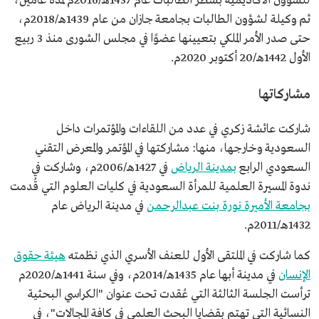
للشؤون الأكاديمية بشطر الطالبات عام 1437هـ/2016م لمدة عامين،
ثم وكيلة لشؤون الطالبات بجامعة جازان من عام 1439هـ/2018م،
حتى صدر الأمر الملكي بتعيينها عضوًا في مجلس الشورى منذ 3 ربيع
الأول 1442هـ/20 أكتوبر 2020م.
مشاركاتها
شاركت عائشة زكري في عدد من اللقاءات والمؤتمرات داخل
السعودية وخارجها، منها: مشاركتها في المؤتمر والمعرض التقني
السعودي الرابع
بمدينة الرياض
في 1427هـ/2006م، وشاركت في
ندوة المسيرة العلمية للمرأة السعودية في كليات العلوم التي قُدمت
بجامعة الأميرة نورة بنت عبدالرحمن
في مدينة الرياض عام
1432هـ/2011م.
كما شاركت في الملتقى الأول للعنف الأسري الذي نظمته
هيئة حقوق
الإنسان
في مدينة أبها عام 1435هـ/2014م، وفي سنة 1441هـ/2020م
ترأست الجلسة الثالثة التي عُقدت تحت عنوان "الكراسي البحثية
النسائية التي تهتم بقضايا البحث العلمي في كافة المجالات"، في