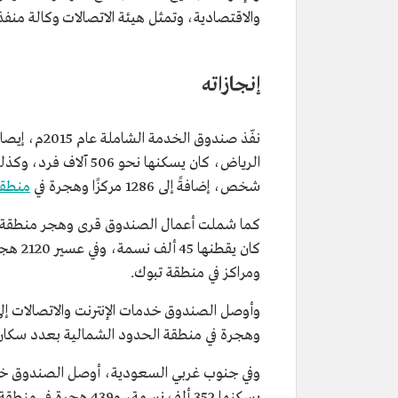
والاقتصادية، وتمثل هيئة الاتصالات وكالة منفذة
إنجازاته
الرياض، كان يسكنها نحو 506 آلاف فرد، وكذلك لنحو 2205 هجر ومراكز في
شخص، إضافةً إلى 1286 مركزًا وهجرة في
منطقة 
ومراكز في منطقة تبوك.
وهجرة في منطقة الحدود الشمالية بعدد سكان 32 ألف نسمة، و136 هجرة في منطقة الجوف لنحو 63 ألف نس