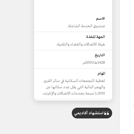
الاسم
صندوق الخدمة الشاملة.
الجهة المنفذة
هيئة الاتصالات والفضاء والتقنية.
التاريخ
1428هـ/2007م.
المهام
تغطية التجمعات السكانية في سائر القرى
والهجر النائية التي يقل عدد سكانها عن
5,000 نسمة بخدمات الاتصالات والإنترنت.
ًا
مناطق شملتها أعمال الصندوق
منطقة القصيم
استشهاد أكاديمي
المنطقة الشرقية
133 هجرة ومركزًا.