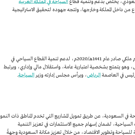
ودي، يختص بدعم وتنمية قطاع
السياحة في المملكة العربية
ع من داخل المملكة وخارجها، وتتجه جهوده لتحقيق الاستراتيجية
أُسس صندوق التنمية السياحي بموجب مرسوم ملكي صادر عام 1441هـ/2020م، لدعم تنمية القطاع السياحي في
غ رأسماله التمويلي 15 مليار ريال، وهو يتمتع بشخصية اعتبارية عامة، واستقلال مالي وإداري، ويرتبط
رئيس في العاصمة
الرياض
، ويرأس مجلس إدارته وزير
السياحة
.
 في السعودية، عن طريق تمويل المشاريع التي تخدم المناطق ذات النمو
ت السياحية، لضمان إسهام جميع الاستثمارات في تعزيز التنمية
ية للسياحة وتطوير الاقتصاد، من خلال تعزيز مكانة السعودية وجهةً