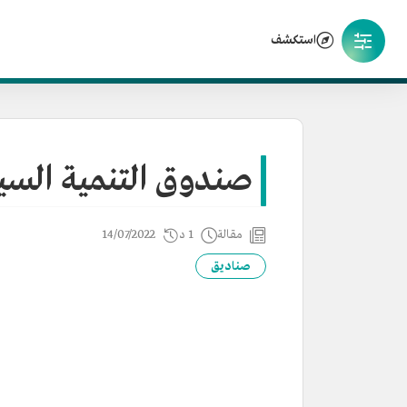
استكشف
صندوق التنمية السي
مقالة
1 د
14/07/2022
صناديق