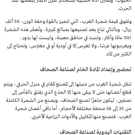
الحبوب، والمقارن أداة خشبية تستخدم لقرن الأبقار ببعضها عند
الحرث.
وتفوق قيمة شجرة الغرب، التي تتميز بالقوة وخفة الوزن، 50 ألف
ريال، وبالتالي تباع بعد تصنيعها بمبالغ كبيرة، وتُعمَّر هذه الشجرة
لـ50 عامًا وأكثر، وتنبت في مناطق معينة، وليست لها بذور،
ويغرسونها غرسًا، ولا تغرس إلا في أودية أو في مغارس، وتحتاج إلى
الكثير من الماء.
تحضير وإعداد المادة الخام لصناعة الصحاف
تنقل شجرة الغرب من منبتها إلى المصنع المقام في منزل الحرفي، ويتم
قطع أغصانها حتى لا يبقى منها إلا الجذع الذي يفلق بالفأس إلى
نصفين، ليكون جاهزًا لصنع الصحاف، ويصنع من الشجرة الكاملة
من 25 إلى 26 صحفة مختلفة الأحجام، أما باقي أغصان شجرة
الغرب، فتصنع منها المكاييل والأدوات الزراعية الأخرى.
التقنيات اليدوية لصناعة الصحاف