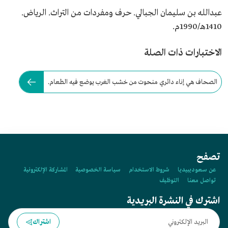
عبدالله بن سليمان الجبالي. حرف ومفردات من التراث. الرياض.
1410هـ/1990م.
الاختبارات ذات الصلة
الصحاف هي إناء دائري منحوت من خشب الغرب يوضع فيه الطعام.
تصفح
عن سعوديبيديا
شروط الاستخدام
سياسة الخصوصية
المشاركة الإلكترونية
تواصل معنا
التوظيف
اشترك في النشرة البريدية
اشتراك