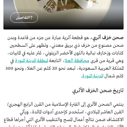
التفاصيل
صحن خزف أثري،
هو قطعة أثرية عبارة عن جزء من قاعدة وبدن
صحن مصنوع من خزف ذي بريق معدني، وتظهر على السطحين
كتابات وزخارف نباتية باللون الأخضر الزيتوني، عُثر عليه في المابيات،
وهي قرية من قرى
محافظة العلا
، التابعة
لمنطقة المدينة المنورة
في
المملكة العربية السعودية، تبعد نحو 20 كلم عن العلا، ونحو 300
كلم شمال
المدينة المنورة
.
تاريخ صحن الخزف الأثري
ينتمي الصحن الأثري إلى الفترة الإسلامية من القرن الرابع الهجري/
القرن العاشر الميلادي، استُخدم كإحدى أدوات المائدة، ويأتي
الاكتشاف ضمن نتائج أعمال المسح والتنقيب الأثري التي أجراها قطاع