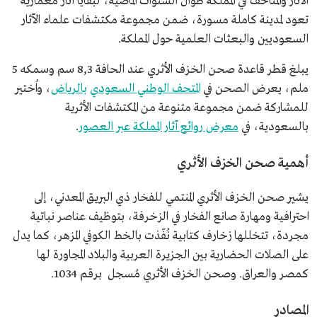
الآثار والمتاحف في المملكة طوال السنوات الماضية، لبقايا آثار معمارية
تعود لمدينة كاملة مسورة، ضمن مجموعة مكتشفات علماء الآثار
السعوديين والبعثات العلمية حول المملكة.
يبلغ قطر قاعدة صحن الخزف الأثري عند الحافة 8,3 سم وسمكه 5
ملم، يعرض الصحن في
المتحف الوطني السعودي
بالرياض
، واُختير
للمشاركة ضمن مجموعة متنوعة من المكتشفات الأثرية
بالسعودية، في
معرض روائع آثار المملكة عبر العصور
.
أهمية صحن الخزف الأثري
يشير صحن الخزف الأثري المنتمي للفخار ذي البريق المعدني، إلى
احترافية ومهارة صانع الفخار في الزخرفة، بتوظيف عناصر نباتية
مجردة، تتخللها زخارف كتابية نُفّذت بالخط الكوفي المزهر، كما يدل
على الصلات الحضارية بين الجزيرة العربية والبلاد المجاورة لها
كمصر والعراق. وصحن الخزف الأثري مُسجل برقم 1034.
المصادر