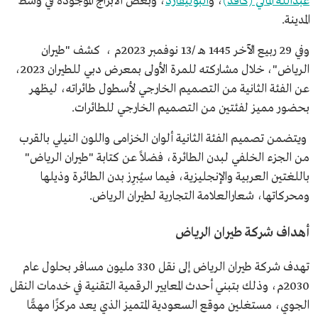
عبدالله المالي (كافد)
، و
البوليفارد
، وبعض الأبراج الموجودة في وسط
المدينة.
وفي 29 ربيع الآخر 1445 هـ /13 نوفمبر 2023م ، كشف "طيران
الرياض"، خلال مشاركته للمرة الأولى بمعرض دبي للطيران 2023،
عن الفئة الثانية من التصميم الخارجي لأسطول طائراته، ليظهر
بحضور مميز لفئتين من التصميم الخارجي للطائرات.
ويتضمن تصميم الفئة الثانية ألوان الخزامى واللون النيلي بالقرب
من الجزء الخلفي لبدن الطائرة، فضلاً عن كتابة "طيران الرياض"
باللغتين العربية والإنجليزية، فيما سيُبرِز بدن الطائرة وذيلها
ومحركاتها، شعارالعلامة التجارية لطيران الرياض.
أهداف شركة طيران الرياض
تهدف شركة طيران الرياض إلى نقل 330 مليون مسافر بحلول عام
2030م، وذلك بتبني أحدث المعايير الرقمية التقنية في خدمات النقل
الجوي، مستغلين موقع السعودية المتميز الذي يعد مركزًا مهمًّا