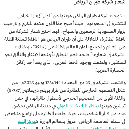
شعار شركة طيران الرياض
استوحت شركة طيران الرياض هويتها من ألوان أزهار الخزامى
المنتشرة في السعودية، حيث أصبح هذا اللون علامة للكرم والترحيب
بزوار السعودية الرسميين والسياح، فيما اختير شعار الشركة من
نافذة الطائرة، للدلالة على أن طيران الرياض هو "نافذة المملكة المطلة
على العالم ولجميع بلدان العالم المطلة على المملكة"، واختارت
الشركة في شعارها أجنحة الطير لتحلق بأجنحة الابتكار والتألق نحو
المستقبل، واهتمت بوجود الخط العربي، الذي يعد أحد ركائز
الحضارة العربية.
وكشفت الشركة في 23 ذي القعدة 1444هـ/12 يونيو 2023م، عن
شكل التصميم الخارجي للطائرة من طراز بوينج دريملاينر (787-9)
والفئة الأولى من التصميم الخارجي لأسطول طائراتها، في حفل
تدشين هويتها ب
مطار الملك خالد الدولي
في مدينة الرياض بحضور
عدد من كبار الشخصيات، حيث حلقت الطائرة على ارتفاع منخفض
في سماء العاصمة الرياض، مرورًا بالمعالم البارزة ك
مركز الملك