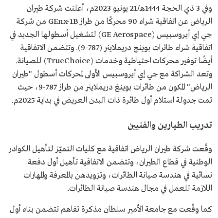
وفي 3 ذي الحجة 1444هـ/21 يونيو 2023م، أعلنت شركة طيران
الرياض عن اتفاقية شراء 90 محركًا من طراز GEnx-1B من شركة
جي إي أيروسبيس (GE Aerospace) لتشغيل أسطولها الجديد في
اتفاقية شراء طائرات بوينج دريملاينر (787-9). وتتضمن الاتفاقية
أيضًا توفير محركات احتياطية وخدمات (TrueChoice) للصيانة.
وتعد الشراكة مع جي إي أيروسبيس الأولى لمحركات أسطول "طيران
الرياض" المكون من طائرات بوينغ دريملاينر من طراز 787-9، حيث
تمت جدولة استلام أول طائرة ذات البدن العريض في بداية 2025م.
تدريب الطيارين والفنيين
وقّعت شركة طيران الرياض اتفاقية مع كليات التميّز لتأهيل الكوادر
الوطنية في قطاع الطيران، وتتضمن الاتفاقية تأهيل أول دفعة
نسائية في هندسة صيانة الطائرات، وتزويدهن بالمعرفة والمهارات
اللازمة للعمل في مجال هندسة صيانة الطائرات.
كما وقّعت مع جامعة الأمير سلطان مذكرة تفاهم تتضمن بناء أول