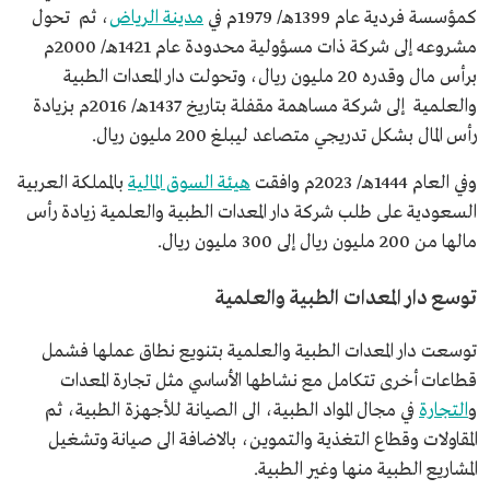
كمؤسسة فردية عام 1399هـ/ 1979م في
مدينة الرياض
، ثم تحول
مشروعه إلى شركة ذات مسؤولية محدودة عام 1421هـ/ 2000م
برأس مال وقدره 20 مليون ريال، وتحولت دار المعدات الطبية
والعلمية إلى شركة مساهمة مقفلة بتاريخ 1437هـ/ 2016م بزيادة
رأس المال بشكل تدريجي متصاعد ليبلغ 200 مليون ريال.
وفي العام 1444هـ/ 2023م وافقت
هيئة السوق المالية
بالمملكة العربية
السعودية على طلب شركة دار المعدات الطبية والعلمية زيادة رأس
مالها من 200 مليون ريال إلى 300 مليون ريال.
توسع دار المعدات الطبية والعلمية
توسعت دار المعدات الطبية والعلمية بتنويع نطاق عملها فشمل
قطاعات أخرى تتكامل مع نشاطها الأساسي مثل تجارة المعدات
و
التجارة
في مجال المواد الطبية، الى الصيانة للأجهزة الطبية، ثم
المقاولات وقطاع التغذية والتموين، بالاضافة الى صيانة وتشغيل
المشاريع الطبية منها وغير الطبية.