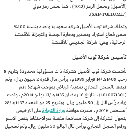
(الأصيل) وتحمل الرمز (4012)، كما تحمل رمز دولي
(SA14TGL1UM17).
وتملك شركة ثوب الأصيل شركة سعودية واحدة بنسبة 100%
ضمن قطاع استيراد وتصدير وتجارة الجملة والتجزئة للأقمشة
الرجالية، وهي: شركة الجديعي للأقمشة.
تأسيس شركة ثوب الأصيل
تأسّست شركة ثوب الأصيل كشركة ذات مسؤولية محدودة بتاريخ 8
رجب 1409هـ /14 فبراير 1989م، برأس مال قدره 2 مليون ريال، وتم
قيدها بالسجل التجاري بمدينة الرياض بموجب شهادة رقم
(1010071301)، بتاريخ 16 رمضان 1435هـ /13 يوليو 2014م، وتمت
زيادة رأس المال إلى 50 مليون ريال. وبتاريخ 25 ذو القعدة 1437هـ /28
أغسطس 2016م، صدرت موافقة
وزارة التجارة
على الترخيص
بتحول الشركة إلى شركة مساهمة مقفلة مع الاحتفاظ بنفس الاسم
ورقم السجل التجاري ورأس المال البالغ 50 مليون ريال. وتم تسجيل