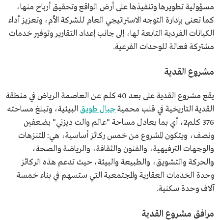
مسؤولية تطويرها وتنفيذها على أرض الواقع وتحقيق أرباح منها،
كما تعنى بإدارة التوجه الاستراتيجي العام للشركة الأم، وتعزيز أداء
الكيانات الفردية التابعة لها، إلى جانب إعداد التقارير وتوفير خدمات
مشتركة فعالة للوحدات الفرعية.
مشروع القدية
يقع مشروع القدية على بعد 40 كلم عن العاصمة الرياض في منطقة
القدية التاريخية في قلب محمية
جبال طويق
البيئية، وتبلغ مساحته
376 كلم2، أي بما يعادل مساحة "عالم والت ديزني" بضعفين
ونصف، ويتكون المشروع من خمس ركائز أساسية، هي: المتنزهات
والوجهات الترفيهية، والفنون والثقافة، والرياضة والصحة،
والحركة والتشويق، والطبيعة والبيئة، حيث تدعم هذه الركائز
وحدة الخدمات العقارية والمجتمعية التي ستسهم في بناء خمسة
آلاف وحدة سكنية.
مرافق مشروع القدية