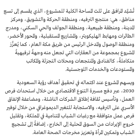
تُشيَّد المرافق على ثلث المساحة الكلية للمشروع، الذي يقسم إلى تسع
مناطق، هي: منتجع الترفيه، ومنطقة الحركة والتشويق، ومركز
المدينة، ومنطقة طبيعية، ومنطقة الجولف والحي السكني، ومدرج
الطائرات ومهابط الهليكوبتر، والمشاريع المستقبلية، والمحور الأخضر،
ومنطقة الوصول والمدخل الرئيس من طريق مكة العام، كما يُعزَّز
المشروع بمجموعة من العقارات التي تجعل منه وجهةً ترفيهيةً
متكاملةً، كالفنادق والمنتجعات ومحلات التجزئة والمكاتب
والمستودعات والخدمات اللوجستية.
ويسهم المشروع عند اكتماله في تحقيق أهداف رؤية السعودية
2030، عبر دفع مسيرة التنوع الاقتصادي من خلال استحداث فرص
العمل، وتأسيس ثقافة إطلاق الشركات الناشئة، ومضاعفة الإنفاق
الأسري على الترفيه، والاستجابة للتغير الديموغرافي من خلال توفير
فرص عمل متوافقة مع رغبات الشباب المتنامية في المملكة، وتقليل
خروج الإيرادات من السوق المحلية إلى الخارج، إضافةً إلى تشجيع
الشباب وتمكين المرأة وتعزيز مخرجات الصحة العامة.