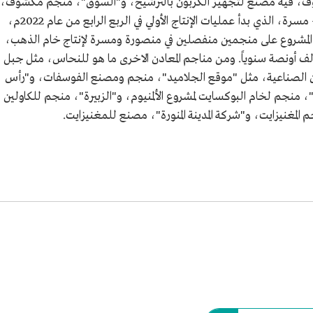
، فيه مصنع لتجهيز الكربون بالترشيح، و"السوق"، منجم مكشوف،
بدأ الإنتاج فيه عام 2014م، ومشروع منصورة – مسرة، الذي بدأ عمليات الإنتاج الأولي في الربع الرابع من عام 2022م،
لمشروع على منجمين منفصلين في منصورة ومسرة لإنتاج خام الذهب،
 تصل الطاقة الإنتاجية للمشروع الى 250 ألف أونصة سنوياً. ومن مناجم المعادن الاخرى ما هو للنحاس، مثل جبل
ادن الصناعية، مثل "موقع الجلاميد"، منجم ومصنع الفوسفات، و"رأس
، منجم لخام البوكسايت لمشروع الألمنيوم، و"الزبيرة"، منجم للكاولين
غنيزايت، و"شركة المدينة المنورة"، مصنع للمغنيزايت.