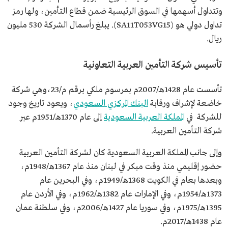
وتتداول أسهمها في السوق الرئيسية ضمن قطاع التأمين، ولها رمز
تداول دولي هو (SA11T053VG15). يبلغ رأسمال الشركة 530 مليون
ريال.
تأسيس شركة التأمين العربية التعاونية
تأسست عام 1428هـ/2007م بمرسوم ملكي برقم م/23،وهي شركة
خاضعة لإشراف ورقابة
البنك المركزي السعودي
، ويعود تاريخ وجود
للشركة في
المملكة العربية السعودية
إلى عام 1370هـ/1951م عبر
شركة التأمين العربية.
وإلى جانب المملكة العربية السعودية كان لشركة التأمين العربية
حضور إقليمي منذ وقت مبكر في لبنان منذ عام 1367هـ/1948م،
وبعدها بعام في الكويت 1368هـ/1949م، وفي البحرين عام
1373هـ/1954م، وفي الإمارات عام 1382هـ/1962م، وفي الأردن عام
1395هـ/1975م، وفي سوريا عام 1427هـ/2006م، وفي سلطنة عمان
عام 1438هـ/2017م.