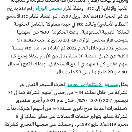
والبريد والهاتف (قطاع الاتصالات) مع مختلف مكوناته وإمكانياته
الفنية والإدارية إلى stc، وطبقاً لقرار
مجلس الوزراء
رقم 213 بتاريخ
23 ذو الحجة 1418هـ /20 أبريل 1998، تم اعتماد نظام stc الأساسي
(النظام الأساسي) وكانت stc في حينه مملوكة بالكامل لحكومة
المملكة العربية السعودية . باعت الحكومة 30% من أسهمها
بموجب قرار مجلس الوزراء رقم 171 بتاريخ 2 رجب 1423هـ / 9
سبتمبر 2002. وخلال العام 2022 تم زيادة رأس مال stc بنسبة
150% عن طريق رسملة 30 مليار ريال من الأرباح المبقاة ومنح 1.5
سهم مقابل كل 1 سهم في تاريخ الاستحقاق، وبذلك ارتفع رأسمال
stc من 20 مليار ريال إلى 50 مليار ريال.
يمثّل
صندوق الاستثمارات العامة
الطرف المسيطر النهائي على
الشركة من خلال تملكه 64% من إجمالي أسهم الشركة كما في 31
ديسمبر 2021 (2020: 70%). خلال عام 2021م أجرى صندوق
الاستثمارات العامة طرح ثانوي نسبته 6% من أسهم الشركة. بدأت
الشركة عملها بتوفير خدمات الاتصالات على نطاق المملكة في 6
محرم 1419هـ/2 مايو 1998م، وحصلت على سجلها التجاري كشركة