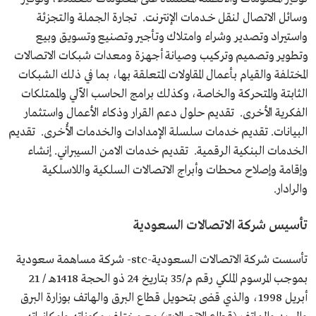
وسائل الاتصال لنقل خــدمات الإنترنت. تجارة الجملة والتجزئة
واستيراد وتصدير وشراء وامتلاك وتأجير وتصنيع وتسويق وبيع
وتطوير وتصميم وتركيب وصيانة أجهزة ومعدات شبكات الاتصالات
المختلفة والقيام بأعمال المقاولات المتعلقة بها، بما في ذلك الشبكات
الثابتة والمتحركة والخاصة، وكذلك برامج الحاسب الآلي والممتلكات
الفكرية الأخرى. تقديم حلول دعم القرار وذكاء الأعمال واستثمار
البيانات. تقديم خدمات سلسلة الإمدادات والخدمات الأُخرى. تقديم
الخدمات البنكية الرقمية. تقديم خدمات الامن السيبراني. إنشاء
وإقامة وإصلاح محطات وأبراج الاتصالات السلكية واللاسلكية
والرادار.
تأسيس شركة الاتصالات السعودية
تأسست شركة الاتصالات السعودية-stc- شركة مساهمة سعودية
بموجب المرسوم الملكي رقم م/35 بتاريخ 24 ذو الحجة 1418هـ / 21
أبريل 1998، والذي قضى بتحويل قطاع البرق والهاتف بوزارة البرق