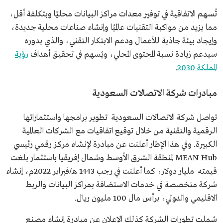
تُسهم الاتفاقية في توفير معدات مراكز البيانات محليًا وبتكلفة أقل،
مما يزيد من مواكبة التقنيات عالميًا وإنشاء صناعات محلية جديدة،
وإيجاد بيئة جاذبة للأعمال ودعم الابتكار التقني، والذي بدوره
سيدعم زيادة نسبة المحتوى المحلي، ويُسهم في تحقيق أهداف
رؤية
المملكة 2030
.
مبادرات شركة الاتصالات السعودية
تواصل شركة الاتصالات السعودية تطوير برامجها واستثماراتها
الرقمية والتقنية من خلال توقيع اتفاقيات مع الشركات العالمية
الكبيرة. وفي هذا الإطار أعلنت عن مبادرة لإنشاء مركز رقمي رئيسي
MEAN Hub لمنطقة الشرق الأوسط وشمال إفريقيا باستثمار بلغت
قيمته مليار دولار، كما أعلنت في رجب 1443 هـ/فبراير 2022م، إنشاء
شركة متخصصة في خدمات الاستضافة بمراكز البيانات والربط
الاقليمي والدولي، برأس مال 100 مليون ريال.
شملت تطورات الشركة كذلك الإعلان عن مبادرة إنشاء مصنع