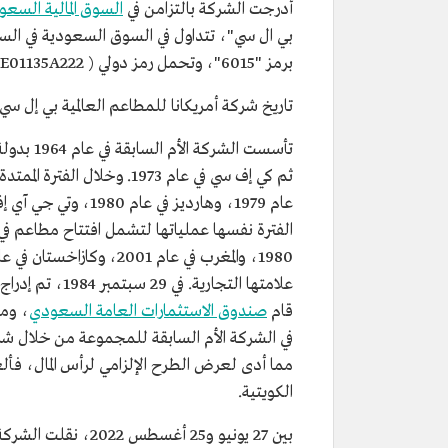
أُدرجت الشركة بالتزامن في
السوق المالية السعو
بي ال سي"، تتداول في السوق السعودية في الس
برمز "6015"، وتحمل رمز دولي ( AEE01135A222) ، وبدأ تداول أسهمها في 12 ديسمبر 2022.
تاريخ شركة أمريكانا للمطاعم العالمية بي إل سي
قام
صندوق الاستثمارات العامة السعودي
، ومؤ
في الشركة الأم السابقة للمجموعة من خلال شرك
الكويتية.
بين 27 يونيو و25 أغ