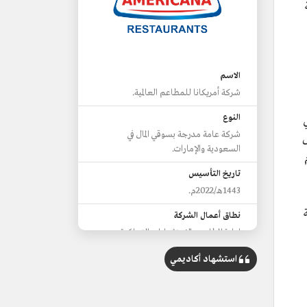
الاسم
شركة أمريكانا للمطاعم العالمية.
 في عام 1970،
النوع
في
شركة عامة مدرجة بسوقي المال في
خلال
السعودية والإمارات.
ام
تاريخ التأسيس
1443هـ/2022م.
نطاق أعمال الشركة
إدارة المطاعم والاستثمارات التملكية.
السوق التشغيلية للشركة
استشهاد أكاديمي
تنشط في قطاع تناول الطعام خارج المنزل،
ومطاعم الخدمات السريعة والمقاهي.