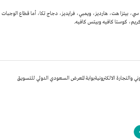
ي، بيتزا هت، هارديز، ويمبي، فرايديز، دجاج تكا، أما قطاع الوجبات
ريم، كوستا كافيه وبيتس كافيه.
ني والتجارة الالكترونيةبوابة المعرض السعودي الدولي للتسويق