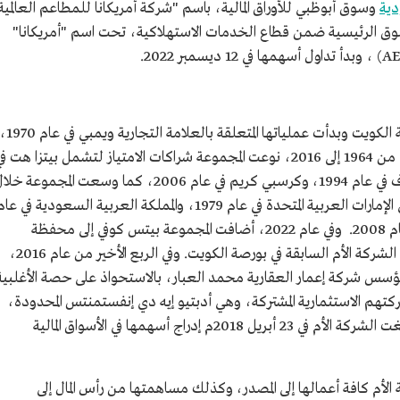
دية
وسوق أبوظبي للأوراق المالية، باسم "شركة أمريكانا للمطاعم العالمية
وق الرئيسية ضمن قطاع الخدمات الاستهلاكية، تحت اسم "أمريكانا"
تأسست الشركة الأم السابقة في عام 1964 بدولة الكويت وبدأت عملياتها المتعلقة بالعلامة التجارية ويمبي
ثم كي إف سي في عام 1973. وخلال الفترة الممتدة من 1964 إلى 2016، نوعت المجموعة شراكات الامتياز لتشمل بيتزا هت 
عام 1979، وهارديز في عام 1980، وتي جي آي إف في عام 1994، وكرسبي كريم في عام 2006، كما وسعت المجموعة 
الفترة نفسها عملياتها لتشمل افتتاح مطاعم في الإمارات العربية المتحدة في عام 1979، والمملكة العربية السعودية في ع
1980، والمغرب في عام 2001، وكازاخستان في عام 2008. وفي عام 2022، أضافت المجموعة بيتس كوفي إلى محفظة
علامتها التجارية. في 29 سبتمبر 1984، تم إدراج الشركة الأم السابقة في بورصة الكويت. وفي الربع الأخير من عام 2016،
سس شركة إعمار العقارية محمد العبار، بالاستحواذ على حصة الأغلبية
تهم الاستثمارية المشتركة، وهي أدبتيو إيه دي إنفستمنتس المحدودة،
مما أدى لعرض الطرح الإلزامي لرأس المال، فألغت الشركة الأم في 23 أبريل 2018م إدراج أسهمها في الأسواق المالية
سطس 2022، نقلت الشركة الأم كافة أعمالها إلى المصدر، وكذلك مساهمتها من رأس المال إلى