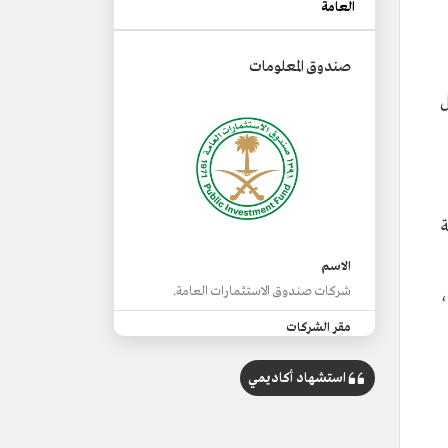
العامة
صندوق المعلومات
ل
الاسم
شركات صندوق الاستثمارات العامة.
ق العائد للمملكة منذ تأسيسه في عام 1391هـ/1971م،
مقر الشركات
داخل السعودية وخارجها.
استشهاد أكاديمي
عدد الشركات
93 شركة في 13 قطاعًا استراتيجيًا حتى
نهاية 2024م.