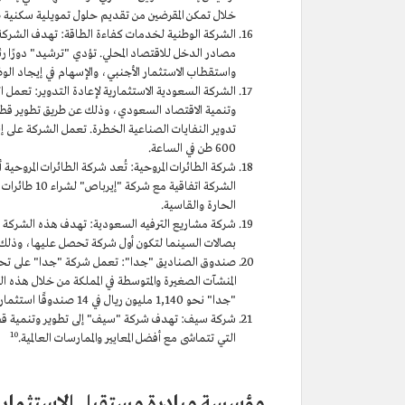
خلال تمكن المقرضين من تقديم حلول تمويلية سكنية ط
الشركة الوطنية لخدمات كفاءة الطاقة: تهدف الشركة ا
مصادر الدخل للاقتصاد المحلي. تؤدي "ترشيد" دورًا ر
واستقطاب الاستثمار الأجنبي، والإسهام في إيجاد الو
الشركة السعودية الاستثمارية لإعادة التدوير: تعمل ا
تدوير النفايات الصناعية الخطرة. تعمل الشركة على إ
600 طن في الساعة.
شركة الطائرات المروحية: تُعد شركة الطائرات المروحية 
الحارة والقاسية.
بصالات السينما لتكون أول شركة تحصل عليها، وذلك في عام 2018م، وافتتحت في العام نفسه أول دارٍ للسي
صندوق الصناديق "جدا": تعمل شركة "جدا" على تحفيز ا
المنشآت الصغيرة والمتوسطة في المملكة من خلال هذه ا
"جدا" نحو 1,140 مليون ريال في 14 صندوقًا استثماريًّا.
شركة سيف: تهدف شركة "سيف" إلى تطوير وتنمية قطاع
10
التي تتماشى مع أفضل المعايير والممارسات العالمية.
مؤسسة مبادرة مستقبل الاستثمار