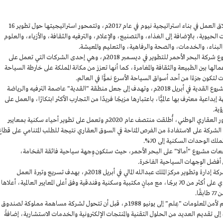
شركة نيوم: أسست الشركة في عام 2019م عقب انطلاق العمل في بناء استراتيجية نيوم في عام 2017م، وتتمحور استراتيجيتها حول تطوير 16
ت الحيوية، بالإضافة إلى الغذاء، والتصنيع، والإعلام، والترفيه والثقافة، والأزياء، والعلوم
البناء، والخدمات، والصحة والرفاهية، والتعليم والمعيشة.
شركة البحر الأحمر للتطوير: اعتمد المخطط العام لمشروع شركة البحر الأحمر للتطوير في ديسمبر 2018م، وهي إحدى الشركات التي تعمل على
ا بين الطبيعة والثقافة والمغامرة، كما أنها تعزز من مكانة المملكة على خارطة السياحة
كون جزءًا من أحد أسواق السياحة الأسرع نموًّا في العالم.
شركة القدية للاستثمار: أُنشئت الشركة مع تدشين مشروع القدية في أبريل 2018م، وتهدف إلى جعل منطقة "القدية" عاصمة الترفيه والرياضة
بداعية معترف بها عالميًّا، باعتبارها مزيجًا فريدًا من التجارب الأكثر ابتكارًا، والعمل على
ية.
شركة روشن العقارية: إحدى شركات الصندوق، والمطور العقاري الوطني، أُطلقت منتصف عام 2020م وتعمل على تطوير أحياء سكنية بمعايير
لشركة على الاستفادة من الفرص المتاحة في السوق العقاري نتيجة للطلب المتنامي على قطاع
لك الوحدات السكنية إلى 70%.
جعات مشروع "أمالا" على البحر الأحمر، حيث ستكون وِجهة سياحية فائقة الفخامة،
فضل الوِجهات السياحية الفاخرة.
شركة إدارة وتطوير مركز الملك عبدالله المالي: أُسست شركة إدارة وتطوير مركز الملك عبدالله المالي في أبريل 2018م، بهدف تسريع وتيرة العمل
والتطوير على مساحة تبلغ 1.6 مليون م2، والتي تحتوي على أكثر من 70 برجًا، مع مبانٍ مكتبية وسكنية وفندقية وفق أعلى المعايير العالمية، أعلاها
شركة العلم لأمن المعلومات: يعود تأسيس شركة العلم لأمن المعلومات "عِلم" إلى يونيو 1988م، قبل أن تتحول لشركة مساهمة مملوكة لصندوق
نوفمبر 2007م. وتهدف الشركة إلى تقديم العديد من الحلول التقنية والمنتجات الإلكترونية والخدمات الاستشارية، إضافةً