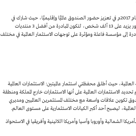
التي أُطلِقت عام 2017م في تعزيز حضور الصندوق عالميًّا وإقليميًّا، حيث شارك في
نُسخها الثلاث الأولى أكثر من 550 متحدثًا بحضور يزيد على 13 ألف شخص، لتكون المبادرة من أفضل 3 منتديات
درة إلى مؤسسة فاعلة ومؤثرة على توجهات الاستثمار العالمية في مختلف
لعالمية، حيث أطلق محفظتي استثمار عالميتين: الاستثمارات العالمية
تم تحديد الاستثمارات العالمية على أنها الاستثمارات خارج المملكة ومنطقة
وق تكوين علاقات واسعة مع مختلف المستثمرين العالميين ومديري
عالمية، ليصبح أحد أكبر الكيانات الاستثمارية على مستوى العالم.
يكا الشمالية وأوروبا وآسيا وأمريكا اللاتينية وأفريقيا في الاستحواذ