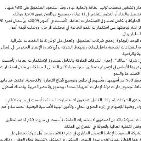
شركة أكوا باور: تعمل شركة أكوا باور في تطوير واستثمار وتشغيل محطات توليد الطاقة وتحلية المياه، وقد استحوذ الصندوق على 50% منها،
الشركة العربية السعودية للاستثمار: إحدى الشركات المملوكة بالكامل لصندوق الاستثمارات العامة، تأسست في أ
 قبل أن يتم تحديثها في عام 2019م، وترتكز استراتيجيتها على استثمارات النمو الخاصة في مختلف المراحل، ووصلت قيمة أصول
اء الموحد (نوبكو)، إحدى شركات الصندوق، وتعمل على توفير كافة الخدمات الشرائية
بية للقطاعات الصحية داخل المملكة، وتهدف الشركة لرفع كفاءة الإنفاق الحكومي في المجال
ة والرقمية.
اني: شركة "سالك"، إحدى الشركات المملوكة بالكامل لصندوق الاستثمارات العامة، تأسست
 مليارات ريال، ويتمثَّل دورها الأساس في الإسهام بتحقيق استراتيجية الأمن الغذائي للمملكة من خلال استثمارات
لاستدامة والنمو.
شركة نون: من الشركات الوطنية الرائدة، يمتلك الصندوق 50% من أسهمها، وتُسهم في تطوير وتوسيع قطاع التجارة الإلكترونية. امتدت خدماتها
لمملكة، بالإضافة لجميع إمارات دولة الإمارات العربية المتحدة، وجمهورية مصر العربية. وتمتلك أسطول
الشركة السعودية لتقنية المعلومات: شركة "سايت"، إحدى الشركات المملوكة بالكامل لصندوق الاستثمارات العامة، تأسست في مايو 2017م،
 وطنية للإسهام في إثراء المحتوى المحلي، وتأمين البنية الأساسية الوطنية الحساسة وأهم
الشركة السعودية للصناعات العسكرية: إحدى الشركات المملوكة بالكامل لصندوق الاستثمارات العامة، تأسست في مايو 2017م لدعم تحقيق
الشركة السعودية لإعادة التمويل العقاري: تأسست الشركة السعودية لإعادة التمويل العقاري في عام 2017م، وتعد أول شركة تحصل على
 هذا القطاع بهدف تطوير سوق التمويل السكني في المملكة، وتنشيط قطاع العقار، وذلك م