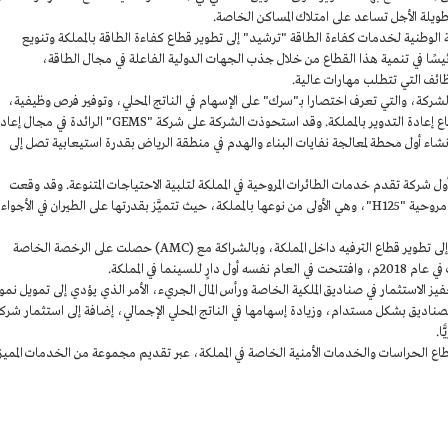
ويلة الأجل تساعد على امتلاك المساكن الخاصة.
لوطنية لخدمات كفاءة الطاقة "ترشيد" إلى تطوير قطاع كفاءة الطاقة بالمملكة وتنويع
ئيسًا في تنمية هذا القطاع من خلال جذب الجهات الدولية الفاعلة في مجال الطاقة،
ظائف التي تتطلب مهارات عالية.
لشركة، والتي تعرف اختصارا بـ"سرك" على الإسهام في الناتج المحلي، وتوفير فرص وظيفية،
وتنمية الاقتصاد السعودي، وذلك عن طريق تطوير قطاع إعادة التدوير بالمملكة. وقد استحوذت الشركة على شركة "GEMS" الرائدة في مجال
نشاء أول محطة لمعالجة نفايات البناء والهدم في منطقة الرياض بقدرة استيعابية تصل إلى
أول شركة تقدم خدمات الطائرات المروحية في المملكة لتلبية الاحتياجات المتنوعة. وقد وقعت
الشركة اتفاقية مع شركة "إيرباص" لشراء 10 طائرات مروحية "H125"، وهي الأولى من نوعها بالمملكة، حيث تتميَّز بقدرتها على الطيران في الأجواء
شركة مشاريع الترفيه السعودية: تهدف هذه الشركة إلى تطوير قطاع الترفيه داخل المملكة، وبالشراكة مع (AMC) حصلت على الرخصة الخاصة
نما في المملكة.
لاستثمار في صناديق الملكية الخاصة ورأس المال الجريء، الأمر الذي يؤدي إلى تمويل نمو
لصناديق بشكل مستدام، وزيادة إسهامها في الناتج المحلي الإجمالي، إضافة إلى استثمار شرك
 الحراسات والخدمات الأمنية الخاصة في المملكة، عبر تقديم مجموعة من الخدمات المميز