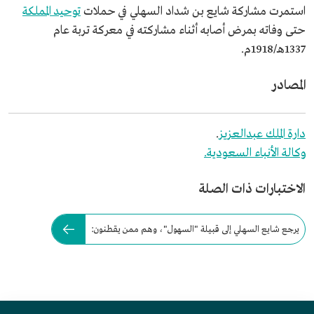
استمرت مشاركة شايع بن شداد السهلي في حملات
توحيد المملكة
حتى وفاته بمرض أصابه أثناء مشاركته في معركة تربة عام
1337هـ/1918م.
المصادر
دارة الملك عبدالعزيز
.
وكالة الأنباء السعودية.
الاختبارات ذات الصلة
يرجع شايع السهلي إلى قبيلة "السهول"، وهم ممن يقطنون: