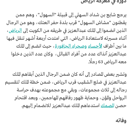
دوره في معركة الرياض
يرجع شايع بن شداد السهلي إلى قبيلة "السهول"، وهم ممن
يقطنون "مشاش السهول" قرب بلدة حفر العتك، وهو من الرجال
الذين انضموا إلى الملك عبدالعزيز في طريقه من الكويت إلى
الرياض
،
أثناء مسيرته لاستعادة الرياض، التي امتدت أربعة أشهر تنقل فيها
ما بين أطراف
الأحساء
وصحراء الجافورة
، حيث انضم إلى الملك
عبدالعزيز آنذاك عدد من أفراد القبائل، وكان عدد الذين دخلوا
معه الرياض 63 رجلًا.
وتشير بعض المصادر إلى أنه كان ضمن الرجال الذين أبقاهم الملك
عبدالعزيز في ضلع الشقيب قرب الرياض، ضمن خطة الملك لتقسيم
رجاله إلى ثلاث مجموعات، وبقي مع مجموعته بهدف حراسة
الرواحل والمؤن، وحماية ظهور رفاقهم المهاجمين، وبعد اقتحام
حصن
المصمك
استدعاهم الملك عبدالعزيز للانضمام إليهم.
وفاته