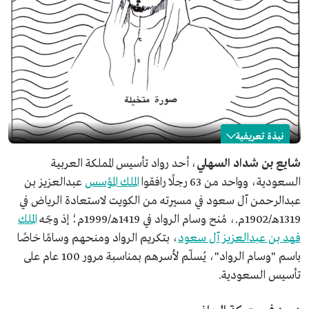
نبذة تعريفية
شايع بن شداد السهلي
شايع بن شداد السهلي
، أحد رواد تأسيس المملكة العربية
السعودية، وواحد من 63 رجلًا رافقوا
الملك المؤسس
عبدالعزيز بن
الاسم
شايع بن شداد السهلي.
عبدالرحمن آل سعود في مسيرته من الكويت لاستعادة الرياض في
التصنيف
أحد رواد تأسيس المملكة العربية السعودية.
1319هـ/1902م.، مُنح وسام الرواد في 1419هـ/1999م؛ إذ وجّه
الملك
دوره في معركة
تشير بعض المصادر إلى أنه كان ضمن الرجال الذين أبقاهم
فهد بن عبدالعزيز آل سعود
، بتكريم الرواد ومنحهم وسامًا خاصًا
الرياض
الملك عبدالعزيز في ضلع الشقيب، ضمن خطة الملك لتقسيم
رجاله.
باسم "وسام الرواد"، يُسلّم لأسرهم بمناسبة مرور 100 عام على
تاريخ الوفاة
1918م.
تأسيس السعودية.