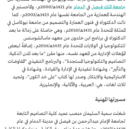
جامعة الملك فيصل
في
الدمام
عام 1421هـ/2000م، والماجستير في
الهندسة المعمارية من الجامعة نفسها عام 1423هـ/2002م، كما
نالت الدكتوراه في فنون العمارة والتصميم من جامعة نيوكاسل في
المملكة المتحدة عام 1431هـ/2010م، وهي حاصلة على زمالة ما بعد
الدكتوراه في برنامج ابن خلدون من معهد ماساتشوستس
للتكنولوجيا في الولايات المتحدة عام 1435هـ/2014م، إضافةً لبعض
المؤهلات الإدارية من المعهد نفسه، منها مقرر "ما بعد المدن الذكية:
التصاميم والتكنولوجيا المستجدة"، والبرنامج التنفيذي "المفاوضات
والتأثير"، وشهادة تنفيذية في الإدارة والقيادة، وشهادة في
الاستراتيجية والابتكار. وصدر لها كتاب "على خد الكون"، وتجيد
ثلاث لغات، هي: العربية، والألمانية، والإنجليزية.
مسيرتها المهنية
شغلت سمية السليمان منصب عميد كلية التصاميم التابعة
لجامعة الإمام عبدالرحمن بن فيصل في مدينة الدمام في عام