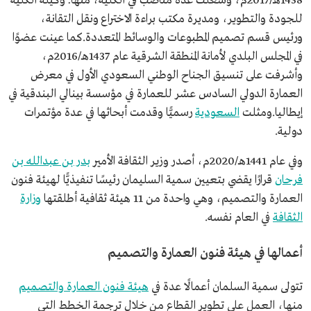
1438هـ/2017م، وشغلت عدة مناصب في الكلية، منها: وكيلة الكلية
للجودة والتطوير، ومديرة مكتب براءة الاختراع ونقل التقانة،
ورئيس قسم تصميم المطبوعات والوسائط المتعددة.كما عينت عضوًا
في المجلس البلدي لأمانة المنطقة الشرقية عام 1437هـ/2016م،
وأشرفت على تنسيق الجناح الوطني السعودي الأول في معرض
العمارة الدولي السادس عشر للعمارة في مؤسسة بينالي البندقية في
إيطاليا.ومثلت
السعودية
رسميًّا وقدمت أبحاثها في عدة مؤتمرات
دولية.
وفي عام 1441هـ/2020م، أصدر وزير الثقافة الأمير
بدر بن عبدالله بن
فرحان
قرارًا يقضي بتعيين سمية السليمان رئيسًا تنفيذيًّا لهيئة فنون
العمارة والتصميم، وهي واحدة من 11 هيئة ثقافية أطلقتها
وزارة
الثقافة
في العام نفسه.
أعمالها في هيئة فنون العمارة والتصميم
تتولى سمية السلمان أعمالًا عدة في
هيئة فنون العمارة والتصميم
منها، العمل على تطوير القطاع من خلال ترجمة الخطط التي