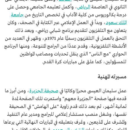
الثانوي في العاصمة
الرياض
، وأكمل تعليمه الجامعي وحصل على
درجة بكالوريوس من كلية الآداب في تخصص التاريخ من
جامعة
الملك سعود
، وبدأ في العمل الإعلامي عبر الكتابة في الصحف، وكان
يتعاون مع التلفزيون لتقديم برنامج شبابي رياضي، وبعد ذلك
التحق بالعمل في التلفزيون رسميًّا عام 1971م، وظهر في العديد من
الأنشطة التلفزيونية، وقدم عددًا من البرامج المتنوعة، ومنها البرنامج
الحواري "مع الناس" الذي ينقل تحديات ومصاعب المواطنين
للمسؤولين، كما علق على مباريات كرة القدم.
مسيرته المهنية
عمل سليمان العيسى محررًا وكاتبًا في
صحيفة الجزيرة
، ومن أبرز ما
قدمه فيها صفحة "الجزيرة معهم" واستمرت تلك الصفحة لمدة
ثمانية أشهر، ثم بعد ذلك قدم زاوية "على الهامش" في الصحيفة
نفسها، وشغل منصب مستشار إعلامي للبرامج ومدير عام التنفيذ
والمشرف على المذيعين، وعُرف بتعليقه في المباريات النهائية التي يرعاها