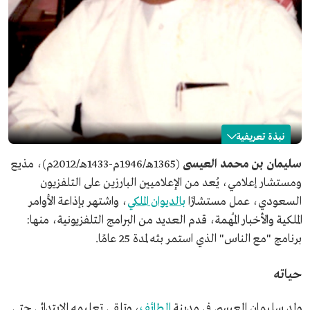
نبذة تعريفية
سليمان العيسى
سليمان بن محمد العيسى
(1365هـ/1946م-1433هـ/2012م)، مذيع
ومستشار إعلامي، يُعد من الإعلاميين البارزين على التلفزيون
الاسم
سليمان العيسى.
السعودي، عمل مستشارًا
بالديوان الملكي
، واشتهر بإذاعة الأوامر
تاريخ الميلاد
1365هـ/1946م.
الملكية والأخبار المُهمة، قدم العديد من البرامج التلفزيونية، منها:
مكان الميلاد
مدينة الطائف.
برنامج "مع الناس" الذي استمر بثه لمدة 25 عامًا.
تاريخ الوفاة
1433هـ/2012م.
المجال المهني
مذيع.
حياته
مستشار إعلامي.
ولد سليمان العيسى في مدينة
الطائف
، وتلقى تعليمه الابتدائي حتى