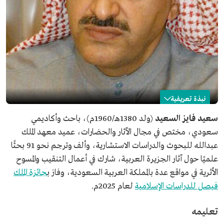
نبذة تعريفية
سعيد السعيد
سعيد فايز السعيد
(ولد 1380هـ/1960م)، باحث وأكاديمي
سعودي، مختص في مجال الآثار والحضارات، عميد معهد الملك
الاسم
سعيد فايز السعيد.
عبدالله للبحوث والدراسات الاستشارية، وألف وترجم نحو 91 بحثًا
التصنيف
باحث وأكاديمي سعودي في مجال الآثار والحضارات.
علميًا حول آثار الجزيرة العربية، شارك في أعمال التنقيب والمسوح
تاريخ الميلاد
1960م.
الأثرية في مواقع عدة بالمملكة العربية السعودية، وفاز ب
جائزة الملك
مكان الميلاد
محافظة المذنب، منطقة القصيم.
فيصل للدراسات الإسلامية
لعام 2025م.
المؤهلات العلمية
الدكتوراه في الحضارات واللغات السامية من جامعة ماربورج
في ألمانيا.
تعليمه