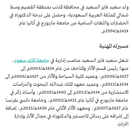
ولد سعيد فايز السعيد في محافظة المذنب بمنطقة القصيم وسط
شمالي المملكة العربية السعودية، وحصل على درجة الدكتوراه في
الحضارات واللغات السامية من جامعة ماربورج في ألمانيا عام
1414هـ/1994م.
مسيرته المهنية
شغل سعيد فايز السعيد مناصب إدارية في
جامعة الملك سعود
،
منها: رئيس قسم الآثار والمتاحف من عام 1424هـ/2003م إلى
1427هـ/2006م، وعميد كلية السياحة والآثار من 1427هـ/2006م إلى
1434هـ/2013م، وعميد معهد الملك عبدالله للبحوث والدراسات
الاستشارية من 1434هـ/2013م إلى 1440هـ/2019م، وأستاذ زائر في
جامعة ماربورج في ألمانيا عام 1421هـ/2002م، وجامعة نانسي بفرنسا
عام 1427هـ/2007م، ومعهد الآثار الألماني عام 1436هـ/2015م، إضافة
إلى إشرافه على رسائل الماجستير والدكتوراه في مجال الآثار وإدارة
التراث.