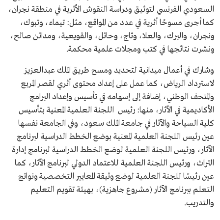
السعودي الفرنسي لتوثيق ودراسة النقوش الأثرية في منطقة نجران،
كما أجرى مسوحًا أثرية في عدد من المواقع، مثل: تيماء، وتبوك،
ونجران، والبرك، والعلا، وثاج، وحائل، والقويعية، ومدائن صالح،
ونشرت نتائجها في كتب ومجلات علمية محكمة.
وشارك في أعمال ميدانية لتحديد ومسح طريق الملك عبدالعزيز
لاسترداد الرياض، كما عمل على إعداد محتوى أثري لقصر المربع
والمتحف الوطني، إضافة إلى إسهامه في تأسيس وإعداد البرامج
الأكاديمية في الآثار، منها: رئيس اللجنة العلمية المعنية بتأسيس
كلية السياحة والآثار في جامعة الملك سعود، وفي الجامعة نفسها
عين رئيس اللجنة العلمية المعنية بوضع الخطط الدراسية لبرنامج
الآثار، ورئيس اللجنة العلمية لوضع الخطط الدراسية لبرنامج إدارة
التراث، ورئيس اللجنة العلمية للاعتماد الدولي لبرنامج الآثار، كما
عين رئيسًا للجنة العلمية لوضع وثيقة المعايير التخصصية ونواتج
التعلم ببرنامج الآثار (مشروع جاهزية)، بهيئة تقويم التعليم
والتدريب.