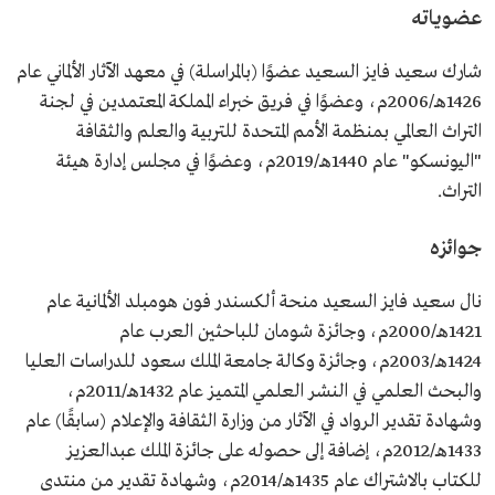
عضوياته
شارك سعيد فايز السعيد عضوًا (بالمراسلة) في معهد الآثار الألماني عام
1426هـ/2006م، وعضوًا في فريق خبراء المملكة المعتمدين في لجنة
التراث العالمي بمنظمة الأمم المتحدة للتربية والعلم والثقافة
"اليونسكو" عام 1440هـ/2019م، وعضوًا في مجلس إدارة هيئة
التراث.
جوائزه
نال سعيد فايز السعيد منحة ألكسندر فون هومبلد الألمانية عام
1421هـ/2000م، وجائزة شومان للباحثين العرب عام
1424هـ/2003م، وجائزة وكالة جامعة الملك سعود للدراسات العليا
والبحث العلمي في النشر العلمي المتميز عام 1432هـ/2011م،
وشهادة تقدير الرواد في الآثار من وزارة الثقافة والإعلام (سابقًا) عام
1433هـ/2012م، إضافة إلى حصوله على جائزة الملك عبدالعزيز
للكتاب بالاشتراك عام 1435هـ/2014م، وشهادة تقدير من منتدى