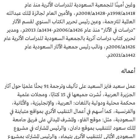
وعُين أمينًا للجمعية السعودية للدراسات الأثرية منذ عام
1418هـ/1998م-1428هـ/2008م، والأمين العام لجائزة الملك عبدالله
العالمية للترجمة، وعين رئيس تحرير الكتاب السنوي لقسم الآثار
"دراسات في الآثار" منذ عام 1426هـ/2006م-1434هـ/ 2013م، ومدير
تحرير كتاب دراسات أثرية بالجمعية السعودية للدراسات الأثرية عام
1426هـ/2006م، ونائب رئيس جمعية الآثار السعودية عام
1442هـ/2021م.
أعماله
عمل سعيد فايز السعيد على تأليف وترجمة 91 بحثًا علميًا حول آثار
الجزيرة العربية، نُشرت جميعها في 15 كتابًا، ومجلات علمية
محكمة محلية ودولية باللغات: العربية، والإنجليزية، والألمانية،
والفرنسية، كما أسهم في أعمال التنقيب الأثري بمواقع متباينة في
السعودية، مثل: موقع الفاو، والمشرف الميداني على فريق جامعة
الملك سعود للتنقيب بموقع دادان، والرئيس المشارك في مشروع
السعودي الألماني للتنقيب الأثري بتيماء، والرئيس المشارك بمشروع