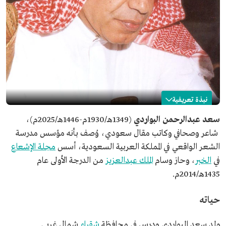
نبذة تعريفية
سعد البواردي
سعد عبدالرحمن البواردي
(1349هـ/1930م-1446هـ/2025م)،
شاعر وصحافي وكاتب مقال سعودي، وُصف بأنه مؤسس مدرسة
الاسم
سعد البواردي.
الشعر الواقعي في المملكة العربية السعودية، أسس
مجلة الإشعاع
التصنيف
شاعر وصحافي وكاتب مقال سعودي.
في
الخبر
، وحاز وسام
الملك عبدالعزيز
من الدرجة الأولى عام
تاريخ الميلاد
1930م .
1435هـ/2014م.
مكان الميلاد
محافظة شقراء.
تاريخ الوفاة
2025م.
حياته
ولد سعد البواردي ودرس في محافظة
شقراء
شمال غربي