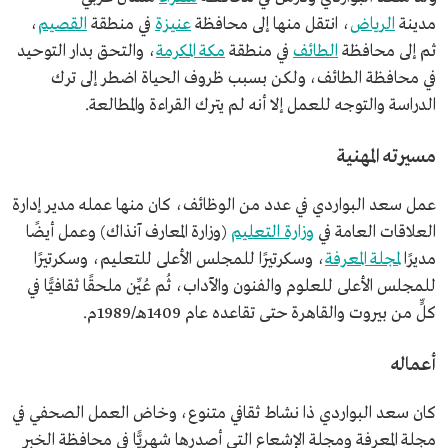
مدينة
الرياض
، انتقل منها إلى محافظة
عنيزة
في منطقة
القصيم
،
ثم إلى محافظة
الطائف
في منطقة
مكة المكرمة
، والتحق بدار التوحيد
في محافظة الطائف، ولكن بسبب ظروف الحياة اضطر إلى ترك
الدراسة والتوجه للعمل إلا أنه لم يترك القراءة والمطالعة.
مسيرته المهنية
عمل سعد البواردي في عدد من الوظائف، كان منها عمله مدير إدارة
العلاقات العامة في
وزارة التعليم
(وزارة المعارف آنذاك) وعمل أيضًا
مديرًا
لمجلة المعرفة
، وسكرتيرًا للمجلس الأعلى للتعليم، وسكرتيرًا
للمجلس الأعلى للعلوم والفنون والآداب، ثُم عُيِّن ملحقًا ثقافيًّا في
كلٍّ من بيروت والقاهرة حتى تقاعده عام 1409هـ/1989م.
أعماله
كان سعد البواردي ذا نشاط ثقافي متنوع، وخاض العمل الصحفي في
مجلة المعرفة ومجلة الإشعاع التي أصدرها شهريًّا في محافظة الخبر