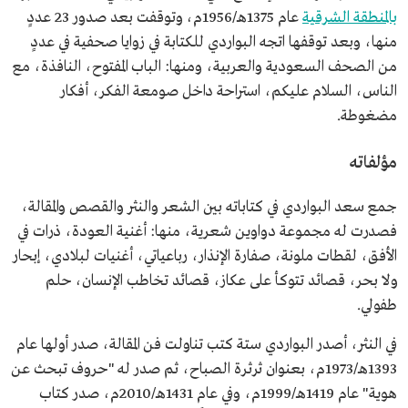
بالمنطقة الشرقية
عام 1375هـ/1956م، وتوقفت بعد صدور 23 عددٍ
منها، وبعد توقفها اتجه البواردي للكتابة في زوايا صحفية في عددٍ
من الصحف السعودية والعربية، ومنها: الباب المفتوح، النافذة، مع
الناس، السلام عليكم، استراحة داخل صومعة الفكر، أفكار
مضغوطة.
مؤلفاته
جمع سعد البواردي في كتاباته بين الشعر والنثر والقصص والمقالة،
فصدرت له مجموعة دواوين شعرية، منها: أغنية العودة، ذرات في
الأفق، لقطات ملونة، صفارة الإنذار، رباعياتي، أغنيات لبلادي، إبحار
ولا بحر، قصائد تتوكأ على عكاز، قصائد تخاطب الإنسان، حلم
طفولي.
في النثر، أصدر البواردي ستة كتب تناولت فن المقالة، صدر أولها عام
1393هـ/1973م، بعنوان ثرثرة الصباح، ثم صدر له "حروف تبحث عن
هوية" عام 1419هـ/1999م، وفي عام 1431هـ/2010م، صدر كتاب