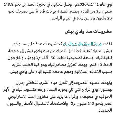
وفي عام 1441هـ/2020م، وصل المخزون في بحيرة السد إلى نحو 148.8
مليون م3 من المياه، ويضم السد 4 بوابات قادرة على تصريف نحو
20 مليون م3 من المياه في اليوم الواحد.
مشروعات سد وادي بيش
نفذت
وزارة البيئة والمياه والزراع
ة مشروعات عدة على سد وادي
بيش، منها: تنفيذ خط ناقل للمياه من سد وادي بيش إلى محطة
تنقية المياه، بسعة تصميمية بلغت 150 ألف م3 يوميًا، وبلغ طول
الخط 10 كلم، بهدف تعزيز مصادر المياه ومواكبة الطلب المتزايد
بسبب الكثافة السكانية ودعم محطة تنقية المياه على وادي بيش.
وتهدف عملية التصريف إلى تأمين مياه الشرب لمنطقتي جازان
وعسير، وري المزارع التي تلي بحيرة السد، ورفع منسوب المياه في الآبار
الجوفية في محيطه، وإفراغ ما يزيد على مخزون السد الاستراتيجي
المقدر بنحو 140 مليون م3، والاستعداد لاستقبال الأمطار والسيول
الجديدة.