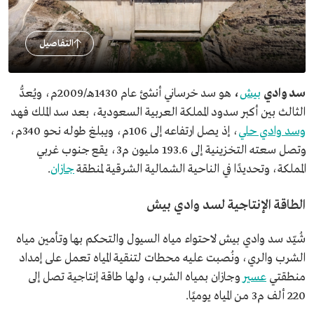
التفاصيل
سد وادي
بيش
،
هو سد خرساني أنشئ عام 1430هـ/2009م، ويُعدُّ
الثالث بين أكبر سدود المملكة العربية السعودية، بعد سد الملك فهد
وسد وادي حلي
، إذ يصل ارتفاعه إلى 106م، ويبلغ طوله نحو 340م،
وتصل سعته التخزينية إلى 193.6 مليون م3، يقع جنوب غربي
المملكة، وتحديدًا في الناحية الشمالية الشرقية لمنطقة
جازان
.
الطاقة الإنتاجية لسد وادي بيش
شُيّد سد وادي بيش لاحتواء مياه السيول والتحكم بها وتأمين مياه
الشرب والري، ونُصبت عليه محطات لتنقية المياه تعمل على إمداد
منطقتي
عسير
وجازان بمياه الشرب، ولها طاقة إنتاجية تصل إلى
220 ألف م3 من المياه يوميًا.