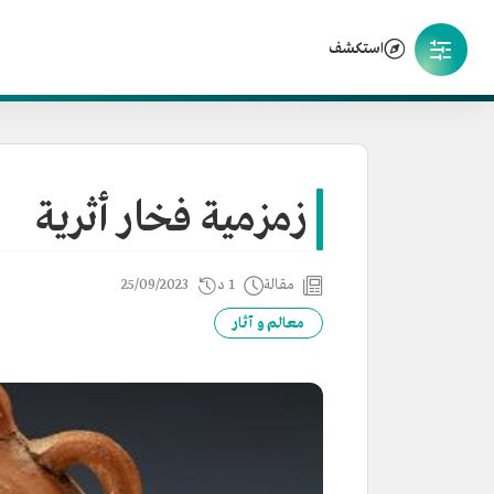
استكشف
زمزمية فخار أثرية
مقالة
1 د
25/09/2023
معالم و آثار