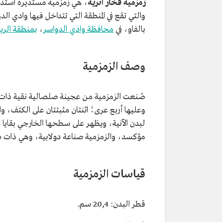
زمزمية فخار أثرية
، هي زمزمية مستديرة استدارة
والتي تقع في المنطقة التي تتداخل فيها وادي
بالفاو، في
محافظة وادي الدواسر
،
بمنطقة الر
وصف الزمزمية
صُنعت الزمزمية من عجينة صلصالية نقية ذات 
وعليها أربع عرى؛ اثنتان مثبتتان على الكتف، واثن
لبدن الآنية، ويظهر على سطحها الخارجي بقاي
مؤكسد، والزمزمية صناعة دولابية، وهي ذات صل
قياسات الزمزمية
قطر البدن: 20,4 سم.