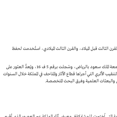
القرن الثالث قبل الميلاد، والقرن الثالث الميلادي، استُخدمت لحفظ
حُفظت زمزمية الفخار في متحف قسم الآثار بجامعة الملك سعود بالرياض، وسُجلت برقم 5 ف 16، ويُعدُّ العثور على
يب الأثري التي أجراها قطاع الآثار والمتاحف في المملكة خلال السنوات
ن والبعثات العلمية وفرق البحث المتخصصة.
رية التي اُختيرت للمشاركةفي معرض آثار المملكة عبر العصور الذي أقيم