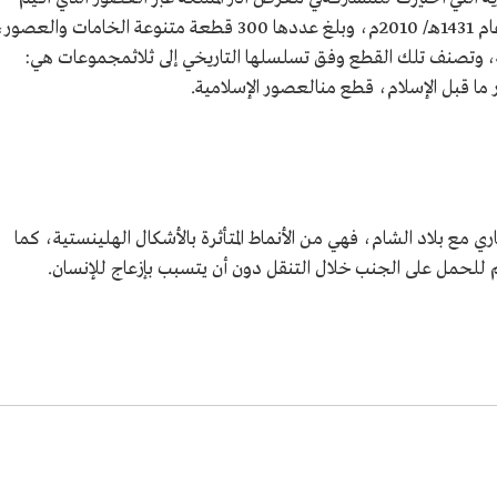
بمتحف اللوفر في العاصمة الفرنسيةباريس في عام 1431هـ/ 2010م، وبلغ عددها 300 قطعة متنوعة الخامات والعصور
تصنف تلك القطع وفق تسلسلها التاريخي إلى ثلاثمجموعات هي:
ا قبل الإسلام، قطع منالعصور الإسلامية.
ي مع بلاد الشام، فهي من الأنماط المتأثرة بالأشكال الهلينستية، كما
ائم للحمل على الجنب خلال التنقل دون أن يتسبب بإزعاج للإنسان.