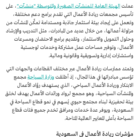
عملت
الهيئة العامة للمنشآت الصغيرة والمتوسطة "منشآت"
، على
تأسيس مجمعات ريادة الأعمال التي تقدم برامج دعم مختلفة،
وتعمل على إيجاد بيئة استثمار جاذبة ومستدامة تمكِّن المنشآت من
مزاولة أعمالها، من خلال عديد من المبادرات، مثل التدريب والإرشاد
وحلول التمويل والاستثمار، وتقديم برامج الاحتضان ومسرعات
الأعمال، وتوفير مساحات عمل مشتركة وخدمات لوجستية
واستشارات إدارية وتسويقية وقانونية ومالية.
وتمتد ممارسات ريادة الأعمال عبر مختلف القطاعات والجهات التي
تؤسس مبادراتها في هذا المجال، إذ أطلقت
وزارة السياحة
مجمع
الابتكار وريادة الأعمال السياحي، الذي يستهدف روَّاد الأعمال
والمنشآت السياحية، وهو مجمع لرواد ورائدات الأعمال يهدف لخلق
بيئة تحفيزية لبناء مجتمع حيوي يُسهم في نمو قطاع السياحة في
السعودية، ويوفر عدة خدمات ومرافق تخدم جميع فئات قطاع
السياحة بأعلى المعايير العالمية المتاحة.
مؤشرات ريادة الأعمال في السعودية