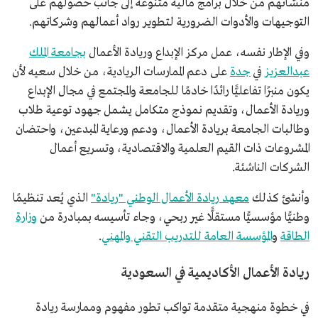
منشآتهم من خلال برامج مالية متنوعة إلى جانب حصولهم على
التوجيهات والأدوات الضرورية لتطوير رواد أعمالهم وشركاتهم.
وفي الإطار نفسه، عمل مركز الإبداع وريادة الأعمال
بجامعة الملك
عبدالعزيز
في
جدة
على دعم الممارسات الريادية، من خلال سعيه لأن
يكون منبرًا تفاعليًّا رائدًا خادمًا للجامعة والمجتمع في مجال الإبداع
وريادة الأعمال، وتقديم نموذج متكامل يشمل جهود توعية طلاب
وطالبات الجامعة بريادة الأعمال، ودعم ورعاية المبدعين، واحتضان
المشروعات ذات القيم العلمية والاقتصادية، وتسريع أعمال
الشركات الناشئة.
وأنشئ كذلك
معهد ريادة الأعمال الوطني "ريادة"
الذي يُعد تنظيمًا
وطنيًّا مؤسسيًّا مستقلًّا غير ربحي، وجاء تأسيسه بمبادرة من
وزارة
الطاقة
و
المؤسسة العامة للتدريب التقني والمهني
.
ريادة الأعمال الأكاديمية في السعودية
في خطوة منهجية متقدمة تواكب تطور مفهوم وممارسة ريادة