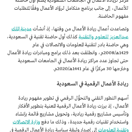
مركز لريادة الأعمال في الجامعات السعودية يضم أول حاضنة
للأعمال، إلى جانب برنامج متكامل لروَّاد الأعمال وفقًا لمتطلبات
مفهوم الحاضنة.
وتصاعدت أعمال ريادة الأعمال من وقتها، إذ أنشأت
مدينة الملك
عبدالعزيز للعلوم والتقنية
كذلك أول حاضنة تقنية في السعودية،
وهي حاضنة بادر لتقنية المعلومات والاتصالات في عام
1429هـ/2008م، وانطلقت بعد ذلك برامج ومبادرات ريادة الأعمال
حتى تجاوز عدد مراكز ريادة الأعمال في الجامعات السعودية
وخارجها 30 مركزًا في عام 1441هـ/2020م.
ريادة الأعمال الرقمية في السعودية
أسهم التطور التقني والتحوُّل الرقمي في تطوير مفهوم ريادة
الأعمال، إذ برزت ريادة الأعمال الرقمية المعنية بتطوير الأفكار
وتأسيس مشاريع رقمية ريادية، وتحويل مشاريع قائمة بإنشاء
واستخدام تقنيات رقمية جديدة، وذلك ما دفع
وزارة الاتصالات
وتقنية المعلومات
إلى إصدار وثيقة سياسة ريادة الأعمال الرقمية في