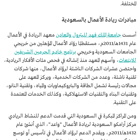
المختلفة.
مبادرات ريادة الأعمال بالسعودية
أسست
جامعة الملك فهد للبترول والمعادن
معهد الريادة في الأعمال
عام 1431هـ/2011م، مستقطبًا روّاد الأعمال المؤهلين من خريجي
الجامعات السعودية وخريجي
برنامج خادم الحرمين الشريفين
للابتعاث
، وأسهم المعهد منذ إنشائه في فحص مئات الأفكار الريادية،
واحتضن عشرات الشركات الناشئة لروَّاد الأعمال، منها شركات
تقنية ناشئة، وعدد من الشركات الخدمية، ويركز المعهد على
مجالات رئيسة تشمل الطاقة والبتروكيماويات والمياه، وتقنية النانو،
وتقنيات البناء والتقنيات الاستهلاكية، وكذلك الخدمات المعتمدة
على التقنية.
ومن المراكز المبكرة في السعودية التي قدمت الدعم للنشاط الريادي
مركز أرامكو السعودية لريادة الأعمال "واعد"، الذي أنشئ عام
1432هـ/2011م، ويقدم الدعم لروَّاد الأعمال في تأسيس أو توسع