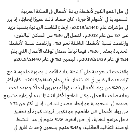
في ظل النمو الكبير لأنشطة ريادة الأعمال في المملكة العربية
السعودية في الأعوام الأخيرة، كان حصاد ذلك تغييرًا إيجابيًّا، إذ برز
في مؤشرات عام 1440هـ/2019م، ارتفاع المقاصد الريادية بنسبة تزيد
على 7% عن عام 2018م، لتصل إلى 36% من السكان البالغين،
وارتفعت نسبة الأنشطة الناشئة نحو 2%، وارتفعت نسبة الأنشطة
الجديدة بمقدار 26%، فيما تباطأ معدل توقف الأعمال الذي بلغ
14% في عام 1439هـ/2018م، ليصبح 2% في عام 1440هـ/2019م.
وانفتحت السعودية على أنشطة ريادة الأعمال بصورة ملموسة مع
تزايد عدد الراغبين في الاستثمار، ففي عام 1440هـ/2019م، كان أكثر
من 20% من رواد الأعمال قد بدؤوا أو يديرون أعمالًا جديدة تحت
رعاية صاحب العمل، وكان الدافع الأكثر انتشارًا لبدء أو إدارة مشاريع
جديدة في السعودية هو إيجاد مصدر للدخل، إذ إن أكثر من 72%
من رواد الأعمال كان دافعهم هو تكوين ثروات كبيرة أو تحقيق
دخل مرتفع للغاية، في حين انخرط 36% منهم في هذا النشاط
لمواصلة التقاليد العائلية، و45% منهم يسعون لإحداث فارق في