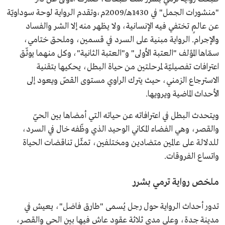
"منشورات الجمل" في 1430هـ/2009م،وتقدم الرواية لوحة سوداويّة
عن عالمٍ تختفي فيه الإنسانية، ولا يظهر منه إلا الشر والفساد
والإجرام. الرواية مبنية على السرد في قسمين، وملحق ختامي،
سمّاها المؤلف "العتبة الأولى" و"العتبة الثانية"، وكل منهما يوثّق
اعترافات تفصيليّة لمرحلتين من حياة البطل، يحكيها بتقنية
الاسترجاع الزمني، حيث يترك الراوي مستوى القصّ ويعود إلى
الأحداث الماضية ويرويها.
ويتحدث البطل في اعترافاته عن حياته التي أمضاها بين الحيّ
والقصر، وهي الفضاء المكاني الوحيد الذي وظّفه خال في السرد،
للدلالة على عالمين متضادين ومختلفين، تمثّل تناقضات الحياة
واتساع الفروقات.
ملخص رواية ترمي بشرر
تدور أحداث الرواية حول رجل يُسمى "طارق فاضل"، يعيش في
مدينة جدة، وعلى مدى ثلاثة عقود عاش فيها بين الحي والقصر،