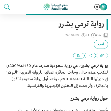
رواية ترمي بشرر
مقالة
1 د
22/12/2022
أدب
رواية ترمي بشرر،
هي رواية سعودية صدرت عام 1430هـ/2009م،
للكاتب عبده خال، وحازت الجائزة العالمية للرواية العربية "البوكر"
في دورتها الثالثة 1431هـ/2010م، وتعد أول رواية سعودية تفوز
بالجائزة، وتُرجمت إلى اللغتين الإنجليزية والفرنسية.
حول رواية ترمي بشرر
طُبعت رواية ترمي بشرر ست طبعات، صدرت الأولى عن دار