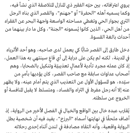
يروي اعترافاته، بين حيّه الفقير ذي المنازل المتلاصقة الذي نشأ فيه،
وكما يسميه أهله "الحفرة" أو "جهنم"، والقصر الذي بناه الرجل
الثري بجوار الحي وتغطي مساحته الواسعة واجهة البحر عن الفقراء
من أهل الحي، الذين كانوا يُسمونه "الجنة"، وكل ما دار بينهما من
أحداث بالغة القسوة.
دخل طارق إلى القصر شابًّا كي يعمل لدى صاحبه، وهو أحد الأثرياء
في المدينة، لكنه لم يكن على دراية إلى أي قاعٍ سينتهي به هذا العمل،
إذ كان عمله مجرد تأدية لأعمالٍ تعذيبيّة وتنكيل بالضحايا، وهم
أصحاب عداوات سابقة مع صاحب القصر، كان يؤديها بأمرٍ من
سيّده، هو المسؤول الأول عن التعذيب الذي يتم أمام عينه، ولا يظهر
عنه إلا أنه رجل مفرط في الثراء والفساد، ومتسلط لا يقبل المنافسة أو
الخروج عن سلطته.
يُقارب عبده خال بين الواقع والخيال في الفصل الأخير من الرواية، إذ
أضاف ملحقًا في نهايتها أسماه "البرزخ"، يفيد فيه أن شخصية بطل
الرواية واقعية، وأنه التقاه مصادفة في لندن أثناء إحدى رحلاته