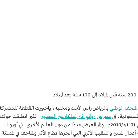
.
المتحف الوطني
بالرياض رأس الأسد ومخلبه، واُختيرت القطعة للمشاركة
السعودية، في
معرض روائع آثار المملكة عبر العصور
، الذي انطلقت جولته
في متحف اللوفر بالعاصمة الفرنسية باريس عام 1431هـ/2010م، وزار المعرض عددًا من دول العالم الأخرى، في أوروبا
عمال المسح والتنقيب الأثري التي أنجزها قطاع الآثار والمتاحف في المملكة