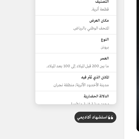
التصنيف
قطعة أثرية.
مكان العرض
المتحف الوطني بالرياض.
النوع
برونز.
العمر
ما بين 200 قبل الميلاد إلى 100 بعد الميلاد.
المكان الذي عُثر فيه
مدينة الأخدود الأثرية/ منطقة نجران.
الدلالة الحضارية
وجود ورشة فنية متطورة.
استشهاد أكاديمي