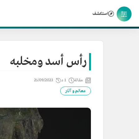
استكشف
رأس أسد ومخلبه
مقالة
1 د
25/09/2023
معالم و آثار