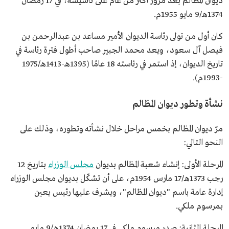
ديوان المظالم بعد مرور أكثر من عام على تأسيسه، في 17 رمضان
1374هـ/9 مايو 1955م.
كان أول من تولى رئاسة الديوان الأمير مساعد بن عبدالرحمن بن
فيصل آل سعود، ويعد محمد الجبير صاحب أطول فترة رئاسة في
تاريخ الديوان، إذ استمر في رئاسته 18 عامًا (1395هـ-1413هـ/1975
-1993م).
نشأة وتطور ديوان المظالم
مرّ ديوان المظالم بخمس مراحل خلال نشأته وتطوره، وذلك على
النحو التالي:
المرحلة الأولى: إنشاء شعبة المظالم بديوان
مجلس الوزراء
بتاريخ 12
رجب 1373هـ/17 مارس 1954م، على أن تشكّل بديوان مجلس الوزراء
إدارة عامة باسم "ديوان المظالم"، ويشرف عليها رئيس يعين
بمرسوم ملكي.
المرحلة الثانية: صدر مرسوم ملكي في 17 رمضان 1374هـ/9 مايو