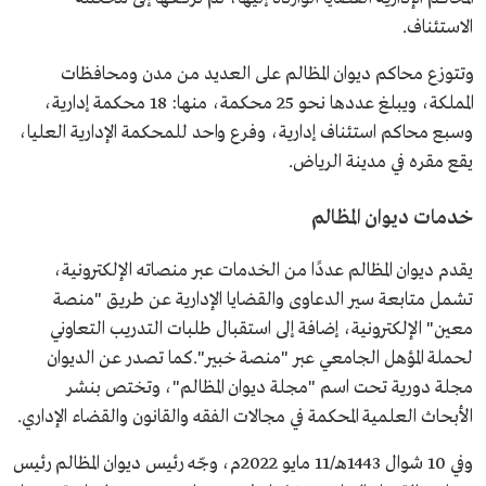
الاستئناف.
وتتوزع محاكم ديوان المظالم على العديد من مدن ومحافظات
المملكة، ويبلغ عددها نحو 25 محكمة، منها: 18 محكمة إدارية،
وسبع محاكم استئناف إدارية، وفرع واحد للمحكمة الإدارية العليا،
يقع مقره في مدينة الرياض.
خدمات ديوان المظالم
يقدم ديوان المظالم عددًا من الخدمات عبر منصاته الإلكترونية،
تشمل متابعة سير الدعاوى والقضايا الإدارية عن طريق "منصة
معين" الإلكترونية، إضافة إلى استقبال طلبات التدريب التعاوني
لحملة المؤهل الجامعي عبر "منصة خبير".كما تصدر عن الديوان
مجلة دورية تحت اسم "مجلة ديوان المظالم"، وتختص بنشر
الأبحاث العلمية المحكمة في مجالات الفقه والقانون والقضاء الإداري.
وفي 10 شوال 1443هـ/11 مايو 2022م، وجّه رئيس ديوان المظالم رئيس