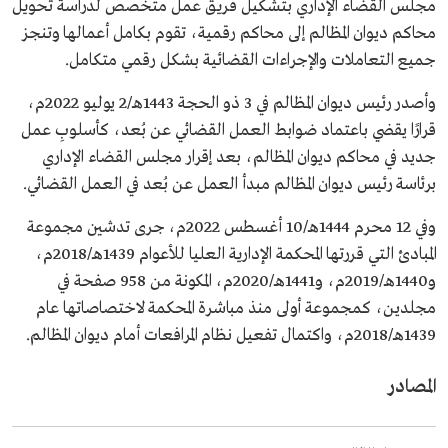
مجلس القضاء الإداري بتشكيل فريق عمل متخصص لدراسة تحويل
محاكم ديوان المظالم إلى محاكم رقمية، تقوم بكامل أعمالها وتنجز
جميع التعاملات والإجراءات القضائية بشكل رقمي متكامل.
وأصدر رئيس ديوان المظالم في 3 ذو الحجة 1443هـ/2 يوليو 2022م،
قرارًا يقضي باعتماد ضوابط العمل القضائي عن بُعد، كأسلوبِ عمل
جديد في محاكم ديوان المظالم، بعد إقرار مجلس القضاء الإداري
برئاسة رئيس ديوان المظالم مبدأ العمل عن بُعد في العمل القضائي.
وفي 12 محرم 1444هـ/10 أغسطس 2022م، جرى تدشين مجموعة
المبادئ التي قررتها المحكمة الإدارية العليا للأعوام 1439هـ/2018م،
و1440هـ/2019م، و1441هـ/2020م، المكونة من 958 صفحة في
مجلدين، كمجموعة أولى منذ مباشرة المحكمة لاختصاصاتها عام
1439هـ/2018م، واكتمال تفعيل نظام المرافعات أمام ديوان المظالم.
المصادر