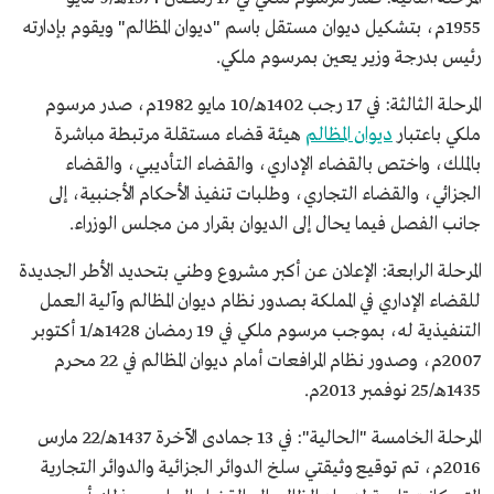
1955م، بتشكيل ديوان مستقل باسم "ديوان المظالم" ويقوم بإدارته
رئيس بدرجة وزير يعين بمرسوم ملكي.
المرحلة الثالثة: في 17 رجب 1402هـ/10 مايو 1982م، صدر مرسوم
ملكي باعتبار
ديوان المظالم
هيئة قضاء مستقلة مرتبطة مباشرة
بالملك، واختص بالقضاء الإداري، والقضاء التأديبي، والقضاء
الجزائي، والقضاء التجاري، وطلبات تنفيذ الأحكام الأجنبية، إلى
جانب الفصل فيما يحال إلى الديوان بقرار من مجلس الوزراء.
المرحلة الرابعة: الإعلان عن أكبر مشروع وطني بتحديد الأطر الجديدة
للقضاء الإداري في المملكة بصدور نظام ديوان المظالم وآلية العمل
التنفيذية له، بموجب مرسوم ملكي في 19 رمضان 1428هـ/1 أكتوبر
2007م، وصدور نظام المرافعات أمام ديوان المظالم في 22 محرم
1435هـ/25 نوفمبر 2013م.
المرحلة الخامسة "الحالية": في 13 جمادى الآخرة 1437هـ/22 مارس
2016م، تم توقيع وثيقتي سلخ الدوائر الجزائية والدوائر التجارية