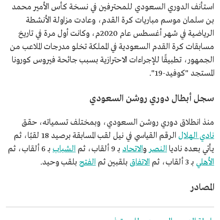
استأنف الدوري السعودي للمحترفين في نسخة كأس الأمير محمد
بن سلمان موسم مباريات كرة القدم، وعادت مزاولة الأنشطة
الرياضية في شهر أغسطس عام 2020م، وكانت أول مرة في تاريخ
مسابقات كرة القدم السعودية في المملكة تخلو مدرجات الملاعب من
الجمهور، تطبيقًا للإجراءات الاحترازية بسبب جائحة فيروس كورونا
المستجد "كوفيد-19".
سجل أبطال دوري روشن السعودي
منذ انطلاق دوري روشن السعودي، وبمختلف تسمياته، حقق
نادي الهلال
الرقم القياسي في نيل لقب المسابقة برصيد 18 لقبًا، ثم
يأتي بعده ناديا
النصر
و
الاتحاد
بـ 9 ألقاب، ثم
الشباب
بـ 6 ألقاب، ثم
الأهلي
بـ 3 ألقاب، ثم
الاتفاق
بلقبين ثم
الفتح
بلقب وحيد.
المصادر