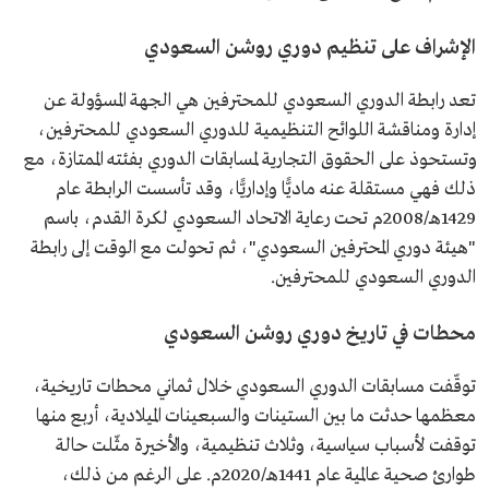
الإشراف على تنظيم دوري روشن السعودي
تعد رابطة الدوري السعودي للمحترفين هي الجهة المسؤولة عن
إدارة ومناقشة اللوائح التنظيمية للدوري السعودي للمحترفين،
وتستحوذ على الحقوق التجارية لمسابقات الدوري بفئته الممتازة، مع
ذلك فهي مستقلة عنه ماديًّا وإداريًّا، وقد تأسست الرابطة عام
1429هـ/2008م تحت رعاية الاتحاد السعودي لكرة القدم، باسم
"هيئة دوري المحترفين السعودي"، ثم تحولت مع الوقت إلى رابطة
الدوري السعودي للمحترفين.
محطات في تاريخ دوري روشن السعودي
توقّفت مسابقات الدوري السعودي خلال ثماني محطات تاريخية،
معظمها حدثت ما بين الستينات والسبعينات الميلادية، أربع منها
توقفت لأسباب سياسية، وثلاث تنظيمية، والأخيرة مثّلت حالة
طوارئ صحية عالمية عام 1441هـ/2020م. على الرغم من ذلك،