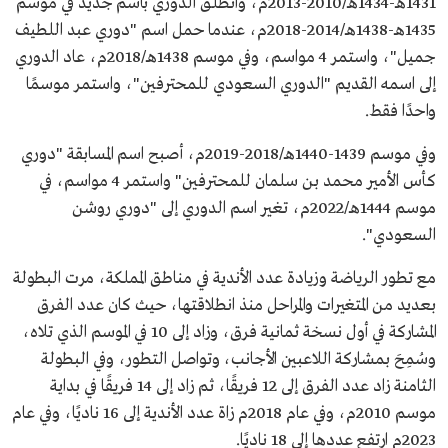
1431هـ-1434هـ/2010-2013م، وانطلق الدوري باسم جديد في موسم
1435هـ-1438هـ/2014-2018م، عندما حمل اسم "دوري عبد اللطيف
جميل"، واستمر 4 مواسم، وفي موسم 1438هـ/2018م، عاد الدوري
إلى اسمه القديم "الدوري السعودي للمحترفين"، واستمر موسمًا
واحدًا فقط.
وفي موسم 1439-1440هـ/2018-2019م، أصبح اسم المسابقة "دوري
كأس الأمير محمد بن سلمان للمحترفين" واستمر 4 مواسم، في
موسم 1444هـ/2022م، تغير اسم الدوري إلى "دوري روشن
السعودي".
مع تطور الرياضة وزيادة عدد الأندية في مناطق المملكة، مرت البطولة
بعديد من المتغيرات والمراحل منذ انطلاقتها، حيث كان عدد الفرق
المشاركة في أول نسخة ثمانية فرق، وزاد إلى 10 في الموسم الذي تلاه،
وسُمِحَ بمشاركة اللاعبين الأجانب، وتواصل التطور، وفي البطولة
الثامنة زاد عدد الفرق إلى 12 فريقًا، ثم زاد إلى 14 فريقًا في بداية
موسم 2010م، وفي عام 2018م زاة عدد الأندية إلى 16 ناديًا، وفي عام
2023م ارتفع عددها إلى 18 ناديًا.