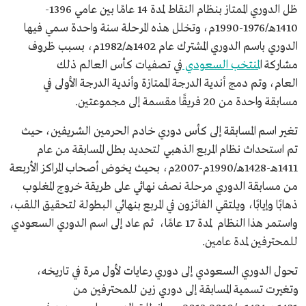
ظل الدوري الممتاز بنظام النقاط لمدة 14 عامًا بين عامي 1396-
1410هـ/1976-1990م، وتخلل هذه المرحلة سنة واحدة سمي فيها
الدوري باسم الدوري المشترك عام 1402هـ/1982م، بسبب ظروف
مشاركة ا
لمنتخب السعودي
في تصفيات كأس العالم ذلك
العام، وتم دمج أندية الدرجة الممتازة وأندية الدرجة الأولى في
مسابقة واحدة من 20 فريقًا مقسمة إلى مجموعتين.
تغير اسم المسابقة إلى كأس دوري خادم الحرمين الشريفين، حيث
تم استحداث نظام المربع الذهبي لتحديد بطل المسابقة من عام
1411هـ-1428هـ/1990م-2007م، بحيث يخوض أصحاب المراكز الأربعة
من مسابقة الدوري مرحلة نصف نهائي على طريقة خروج المغلوب
ذهابًا وإيابًا، ويلتقي الفائزون في المربع بنهائي البطولة لتحقيق اللقب،
واستمر هذا النظام لمدة 17 عامًا، ثم عاد إلى اسم الدوري السعودي
للمحترفين لمدة عامين.
تحول الدوري السعودي إلى دوري رعايات لأول مرة في تاريخه،
وتغيرت تسمية المسابقة إلى دوري زين للمحترفين من