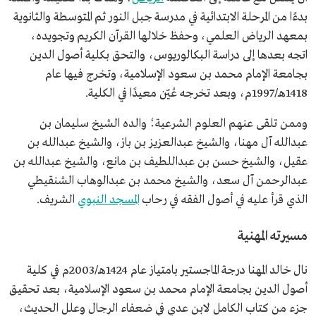
ماجستير كلية أصول الدين من جامعة الإمام محمد بن
بدءًا من المرحلة الابتدائية في مدرسة جبل النور ثم المتوسطة والثانوية
سعود الإسلامية.
بمعهد الرياض العلمي، وحفظ خلالها القرآن الكريم وتجويده،
دكتوراه كلية أصول الدين من جامعة الإمام مجمد بن
سعود الإسلامية.
اتجه بعدها إلى دراسة البكالوريوس، والتحق بكلية أصول الدين
بجامعة الإمام محمد بن سعود الإسلامية، وتخرج فيها عام
1418هـ/1997م، وبعد تخرجه عُيّن معيدًا في الكلية.
وممن تلقى عنهم العلوم الشرعية؛ والده الشيخ سليمان بن
عبدالله آل مهنا، والشيخ عبدالعزيز بن باز، والشيخ عبدالله بن
عقيل، والشيخ حسن بن عبداللطيف بن مانع، والشيخ عبدالله بن
عبدالرحمن آل سعد، والشيخ محمد بن عبدالوهاب الشنقيطي
الذي قرأ عليه في أصول الفقه في رحاب
المسجد النبوي
الشريف.
مسيرته المهنية
نال خالد المهنا درجة الماجستير بامتياز عام 1424هـ/2003م في كلية
أصول الدين بجامعة الإمام محمد بن سعود الإسلامية، بعد تحقيق
جزء من كتاب الكامل لابن عدي في ضعفاء الرجال وعلل الحديث،