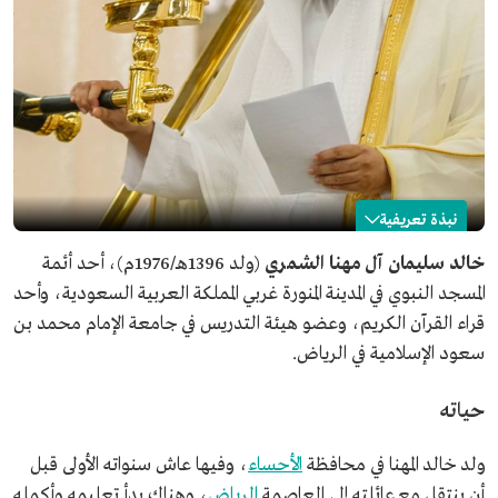
نبذة تعريفية
خالد المهنا
خالد سليمان آل مهنا الشمري
(ولد 1396هـ/1976م)، أحد أئمة
المسجد النبوي في المدينة المنورة غربي المملكة العربية السعودية، وأحد
الاسم
خالد المهنا.
قراء القرآن الكريم، وعضو هيئة التدريس في جامعة الإمام محمد بن
تاريخ الميلاد
1976م.
سعود الإسلامية في الرياض.
مكان الميلاد
محافظة الأحساء.
المنصب الحالي
إمام المسجد النبوي.
حياته
عضو هيئة التدريس في جامعة الإمام محمد بن سعود
الإسلامية.
ولد خالد المهنا في محافظة
الأحساء
، وفيها عاش سنواته الأولى قبل
المؤهلات العلمية
بكالوريوس كلية أصول الدين من جامعة الإمام محمد بن
أن ينتقل مع عائلته إلى العاصمة
الرياض
، وهناك بدأ تعليمه وأكمله
سعود الإسلامية.