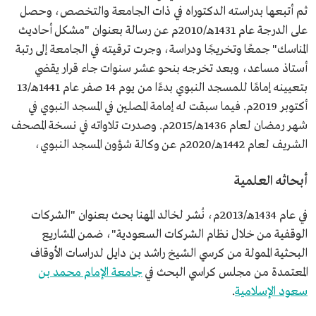
ثم أتبعها بدراسته الدكتوراه في ذات الجامعة والتخصص، وحصل
على الدرجة عام 1431هـ/2010م عن رسالة بعنوان "مشكل أحاديث
المناسك" جمعًا وتخريجًا ودراسة، وجرت ترقيته في الجامعة إلى رتبة
أستاذ مساعد، وبعد تخرجه بنحو عشر سنوات جاء قرار يقضي
بتعيينه إمامًا للمسجد النبوي بدءًا من يوم 14 صفر عام 1441هـ/13
أكتوبر 2019م. فيما سبقت له إمامة المصلين في المسجد النبوي في
شهر رمضان لعام 1436هـ/2015م. وصدرت تلاواته في نسخة المصحف
الشريف لعام 1442هـ/2020م عن وكالة شؤون المسجد النبوي،
أبحاثه العلمية
في عام 1434هـ/2013م، نُشر لخالد المهنا بحث بعنوان "الشركات
الوقفية من خلال نظام الشركات السعودية"، ضمن المشاريع
البحثية الممولة من كرسي الشيخ راشد بن دايل لدراسات الأوقاف
المعتمدة من مجلس كراسي البحث في
جامعة الإمام محمد بن
سعود الإسلامية
.