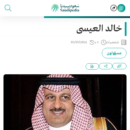
خالد العيسى
شخصيات
1 د
05/07/2021
مسؤولون