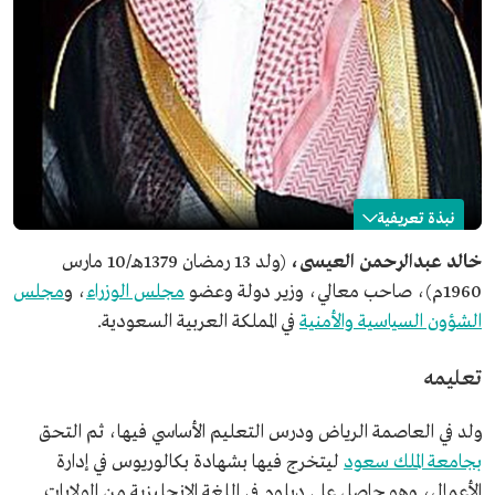
نبذة تعريفية
خالد العيسى
خالد عبدالرحمن العيسى،
(ولد 13 رمضان 1379هـ/10 مارس
1960م)، صاحب معالي، وزير دولة وعضو
مجلس الوزراء
، و
مجلس
الاسم
خالد بن عبدالرحمن العيسى.
الشؤون السياسية والأمنية
في المملكة العربية السعودية.
تاريخ الميلاد
1379هـ/1960م.
مكان الميلاد
الرياض.
تعليمه
المنصب الحالي
وزير دولة.
عضو مجلس الوزراء.
ولد في العاصمة الرياض ودرس التعليم الأساسي فيها، ثم التحق
عضو مجلس الشؤون السياسية والأمنية.
بجامعة الملك سعود
ليتخرج فيها بشهادة بكالوريوس في إدارة
المؤهلات العلمية
بكالوريوس في تخصص إدارة الأعمال من جامعة الملك سعود.
الأعمال، وهو حاصل على دبلوم في اللغة الإنجليزية من الولايات
ماجستير في تخصص الإدارة العامة من كلية العلوم الإدارية