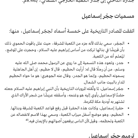
جداره الداخلي إلى جدار الكعبة الخارجي الشمالي، بـ8.46م.​​
مسميات حِجْر إسماعيل
اتفقت المصادر التاريخية على خمسة أسماء لحِجْر إسماعيل، منها:
الحِجْر، سمي بذلك لأنه جزء من الكعبة المشرفة، حيث علل ياقوت الحموي ذلك
بأن قريشًا في بنائها تركت من أساس إبراهيم عليه السلام، وحجرت على الموضع،
ليُعلم أنه من الكعبة.
جدر، وتعود هذه التسمية إلى ما روي عن الرسول محمد صلى الله عليه
وسلم، من أن رجلًا قال له: أرأيت الحطيم، قال لا حطيم، إن أهل الجاهلية
يسمونه الحطيم، وإنما هو الجدر، وقال عنه الجوهري: هو ما حواه الحطيم
المدار بالبيت جانب الشمال.
حِجْر إسماعيل، لما وثّقته المرويات التاريخية بأن النبي إبراهيم عليه السلام جعله
حضنًا لإسماعيل يأوي إليه هو وغنمه، وأسقفه عريشًا من شجر الأراك الذي
تشتهر به أودية مكة المكرمة.
حفرة إسماعيل، وكانت هذه الحفرة قبل رفع قواعد الكعبة المشرفة وبنائها.
الحطيم، وهو موضع أسفل ميزاب الكعبة، وسمي بهذا الاسم لانفصاله عن
4
5
الكعبة وتحطمه، وقيل لأن الناس يرفعون أصواتهم بالإيمان فيه.
ترميم حِجْر إسماعيل