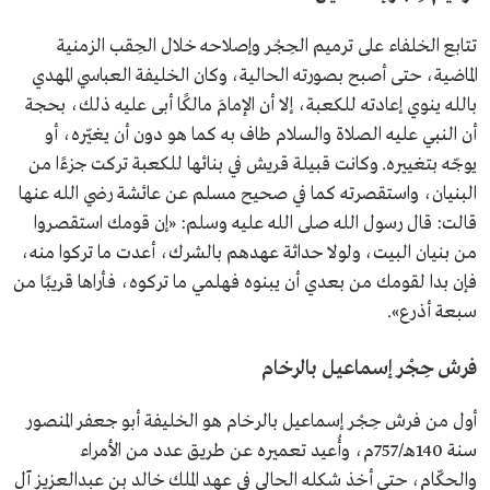
تتابع الخلفاء على ترميم الحِجْر وإصلاحه خلال الحِقب الزمنية
الماضية، حتى أصبح بصورته الحالية، وكان الخليفة العباسي المهدي
بالله ينوي إعادته للكعبة، إلا أن الإمامَ مالكًا أبى عليه ذلك، بحجة
أن النبي عليه الصلاة والسلام طاف به كما هو دون أن يغيّره، أو
يوجّه بتغييره. وكانت قبيلة قريش في بنائها للكعبة تركت جزءًا من
البنيان، واستقصرته كما في صحيح مسلم عن عائشة رضي الله عنها
قالت: قال رسول الله صلى الله عليه وسلم: «إن قومك استقصروا
من بنيان البيت، ولولا حداثة عهدهم بالشرك، أعدت ما تركوا منه،
فإن بدا لقومك من بعدي أن يبنوه فهلمي ما تركوه، فأراها قريبًا من
سبعة أذرع».
فرش حِجْر إسماعيل بالرخام
أول من فرش حِجْر إسماعيل بالرخام هو الخليفة أبو جعفر المنصور
سنة 140هـ/757م، وأُعيد تعميره عن طريق عدد من الأمراء
والحكّام، حتى أخذ شكله الحالي في عهد الملك خالد بن عبدالعزيز آل