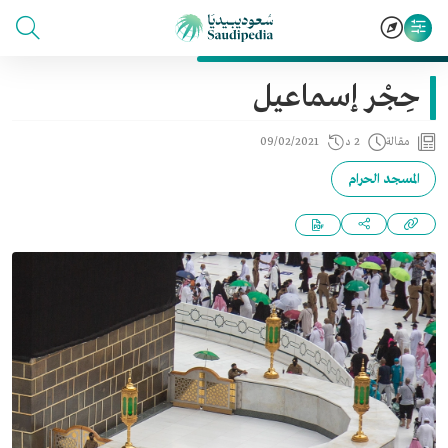
حِجْر إسماعيل
مقالة
2 د
09/02/2021
المسجد الحرام