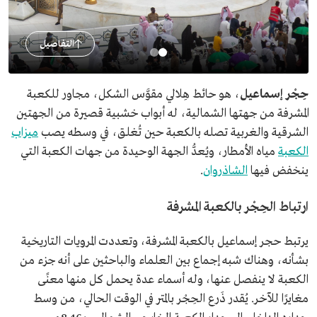
التفاصيل
حِجْر إسماعيل
، هو حائط هِلالي مقوَّس الشكل، مجاور للكعبة
المشرفة من جهتها الشمالية، له أبواب خشبية قصيرة من الجهتين
الشرقية والغربية تصله بالكعبة حين تُغلق، في وسطه يصب
ميزاب
الكعبة
مياه الأمطار، ويُعدُّ الجهة الوحيدة من جهات الكعبة التي
ينخفض فيها
الشاذروان
.
ارتباط الحِجْر بالكعبة المشرفة
يرتبط حجر إسماعيل بالكعبة المشرفة، وتعددت المرويات التاريخية
بشأنه، وهناك شبه إجماع بين العلماء والباحثين على أنه جزء من
الكعبة لا ينفصل عنها، وله أسماء عدة يحمل كل منها معنًى
مغايرًا للآخر. يُقدر ذَرع الحِجْر بالمتر في الوقت الحالي، من وسط