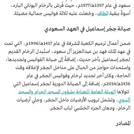
سعود في عام 1397هـ/1977م، حيث فُرش بالرخام اليوناني البارد،
أسوةً ببقية
المطاف
، وجُعلت عليه ثلاثة فوانيس جمالية مضيئة.
صيانة حِجْر إسماعيل في العهد السعودي
ضمن أعمال ترميم الكعبة المشرفة في عام 1417هـ/1996م، التي تمت
في عهد الملك فهد بن عبدالعزيز آل سعود، استُبدل الرخام القديم
لحِجْر إسماعيل بآخر حديث، إضافةً إلى صيانة الفوانيس وتجديدها،
واستحداث حواجز من الحبال على مداخل الحِجْر لإغلاقه وقت
الحاجة، وكان آخر تجديد لرخام وفوانيس الحِجْر في عام
1436هـ/2014م، إضافة إلى الصيانة الدورية لحِجْر إسماعيل التي
تتولاها
الهيئة العامة للعناية بشؤون المسجد الحرام والمسجد
النبوي
، وتشمل ترويب الأرضيات داخل الحِجْر، وجلي أرضيات
الرخام، ودهان الجزء الخشبي لباب الحِجْر.
المصادر